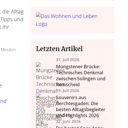
 Einrichten
Nachhaltigke
Do it yours
die Alltag
Trends, Raumgestaltung,
Bastelideen, Deko selbst
Alltagstipps, Achtsamke
, Tipps und
Accessoires.
Lebensko
zum Nach
t Ihr
Letzten Artikel
 Minuten
31. Juli 2026
Müngstener Brücke:
Technisches Denkmal
zwischen Solingen und
Remscheid
e
19. Juli 2026
Souvenirs aus
und
Berchtesgaden: Die
besten Alltagsbegleiter
und Highlights 2026
22. Juni 2026