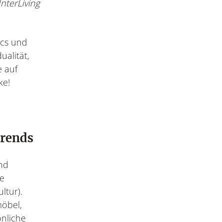
InterLiving
ics und
ualität,
e auf
ke!
-
Trends
nd
ge
ltur).
möbel,
nliche