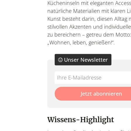
Kücheninseln mit eleganten Acces
natürliche Materialien mit klaren Li
Kunst besteht darin, diesen Alltag 
stilvollen Akzenten und individuel
zu bereichern – getreu dem Motto
„Wohnen, leben, genießen!“.
Unser Newsletter
Do
*Ihre
not
E-
fill
Mailadresse:
Jetzt abonnieren
this
field
Wissens-Highlight