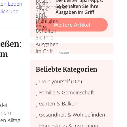
Die besten Spar-Apps:
nd Wohlbefinden
 & Balkon
hten Leben
So behalten Sie Ihre
Wohlfühl
lick und
nale Tipps, Outdoor-Möbel
Home Wellness, Yoga und
Ausgaben im Griff
Deko.
ehr.
Wellness daheim, Düfte, 
Weitere Artikel
ießen:
im
Beliebte Kategorien
Do it yourself (DIY)
Familie & Gemeinschaft
Garten & Balkon
ndet
einem
Gesundheit & Wohlbefinden
en Alltag
Homestorys & Inspiration