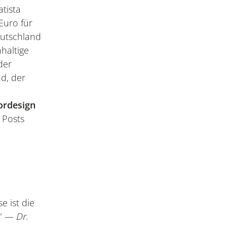
tista
Euro für
utschland
haltige
der
nd, der
ordesign
 Posts
e ist die
.“
— Dr.