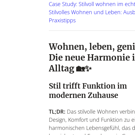
Gesundheit u
Garten
Case Study: Stilvoll wohnen im ec
Stilvolles Wohnen und Leben: Ausb
Urban Gardening, saiso
Work Life Balance, 
& 
m
Praxistipps
Wohnen, leben, gen
Die neue Harmonie 
Alltag 🏡✨
Stil trifft Funktion im
modernen Zuhause
TL;DR:
Das stilvolle Wohnen verbi
Design, Komfort und Funktion zu 
harmonischen Lebensgefühl, das d