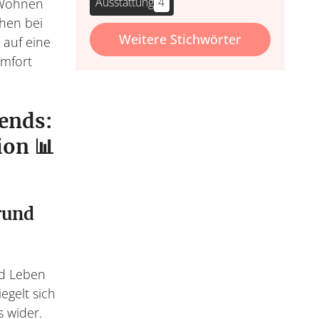
Ausstattung
4
r Wohnen
hen bei
Weitere Stichwörter
 auf eine
omfort
ends:
ion 📊
rund
d Leben
egelt sich
s wider.