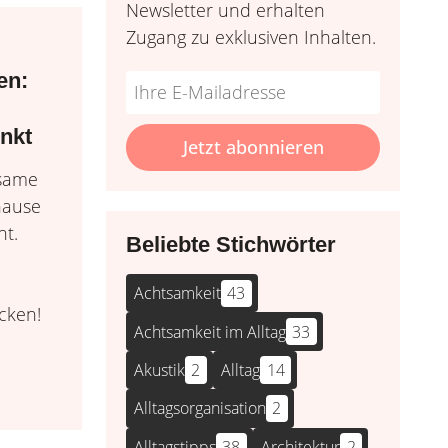
Newsletter und erhalten
Zugang zu exklusiven Inhalten.
en:
Do
*Ihre
not
E-
nkt
fill
Mailadresse:
Jetzt abonnieren
this
lsame
field
hause
ht.
Beliebte Stichwörter
,
Achtsamkeit
43
ecken!
Achtsamkeit im Alltag
33
Akustik
2
Alltag
14
Alltagsorganisation
2
Alltagstipps
38
Architektur
2