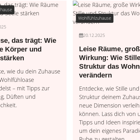
uhause
Wohlfühlzuhause
025
20.12.2025
se, das trägt: Wie
Leise Räume, groß
 Körper und
Wirkung: Wie Still
 stärken
Struktur das Woh
e, wie du dein Zuhause
verändern
 Wohlfühloase
elst – mit Tipps zur
Entdecke, wie Stille und
g, Düften und
Struktur deinem Zuhau
chkeit.
neue Dimension verlei
können. Lass dich von 
Tipps und Ideen inspiri
um dein eigenes Paradi
Ruhe zu gestalten.