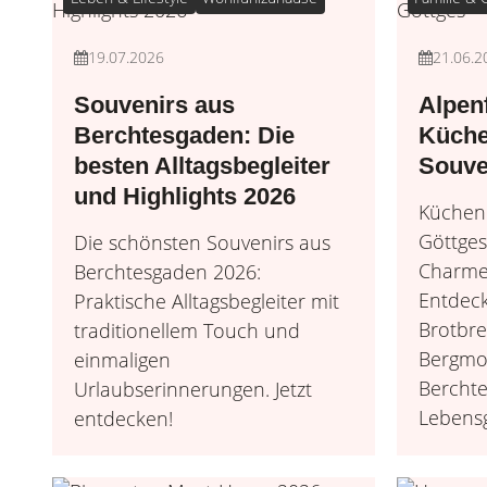
19.07.2026
21.06.2
Souvenirs aus
Alpenf
Berchtesgaden: Die
Küche
besten Alltagsbegleiter
Souve
und Highlights 2026
Küchen
Göttges
Die schönsten Souvenirs aus
Charme
Berchtesgaden 2026:
Entdeck
Praktische Alltagsbegleiter mit
Brotbre
traditionellem Touch und
Bergmot
einmaligen
Bercht
Urlaubserinnerungen. Jetzt
Lebensg
entdecken!