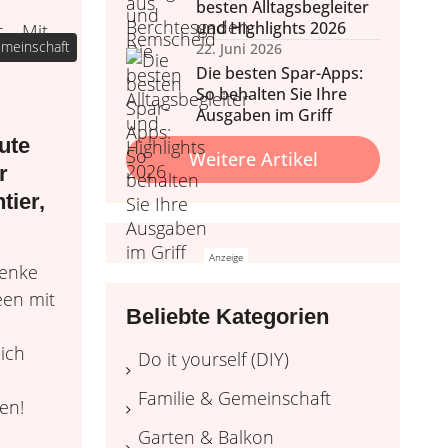
besten Alltagsbegleiter
und Highlights 2026
emeinschaft
22. Juni 2026
Die besten Spar-Apps:
So behalten Sie Ihre
Ausgaben im Griff
nd Wohlbefinden
 & Balkon
ute
Wohlfühl
Weitere Artikel
nale Tipps, Outdoor-Möbel
Home Wellness, Yoga und
r
Deko.
ehr.
Wellness daheim, Düfte, 
tier,
henke
deen mit
Beliebte Kategorien
lich
Do it yourself (DIY)
Familie & Gemeinschaft
en!
Garten & Balkon