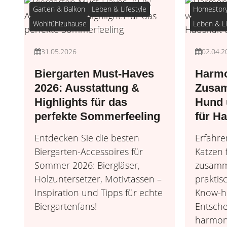
Garten & Balkon
Leben & Lifestyle
Homestory
Wohlfühlzuhause
Leben & Li
31.05.2026
02.04.2
Biergarten Must-Haves
Harmo
2026: Ausstattung &
Zusam
Highlights für das
Hund 
perfekte Sommerfeeling
für Ha
Entdecken Sie die besten
Erfahre
Biergarten-Accessoires für
Katzen f
Sommer 2026: Biergläser,
zusamm
Holzuntersetzer, Motivtassen –
praktis
Inspiration und Tipps für echte
Know-h
Biergartenfans!
Entsche
harmon