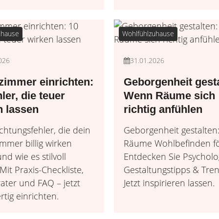
uhause
Wohlfühlzuhause
026
31.01.2026
immer einrichten:
Geborgenheit gesta
ler, die teuer
Wenn Räume sich
n lassen
richtig anfühlen
ichtungsfehler, die dein
Geborgenheit gestalten
mer billig wirken
Räume Wohlbefinden fö
nd wie es stilvoll
Entdecken Sie Psycholo
 Mit Praxis-Checkliste,
Gestaltungstipps & Tren
ater und FAQ – jetzt
Jetzt inspirieren lassen.
tig einrichten.
Wohlfühlzuhause