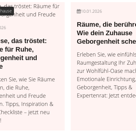
uhause
10.01.2026
Räume, die berühr
026
Wie dein Zuhause
e, das tröstet:
Geborgenheit sche
 für Ruhe,
Erleben Sie, wie einfüh
genheit und
Raumgestaltung Ihr Zu
e
zur Wohlfühl-Oase mac
Emotionale Einrichtung
en Sie, wie Sie Räume
Geborgenheit, Tipps &
en, die Ruhe,
Expertenrat: Jetzt entd
enheit und Freude
. Tipps, Inspiration &
heckliste – jetzt neu
!