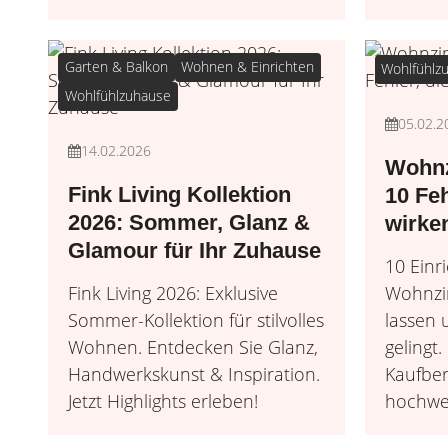
Garten & Balkon
Wohnen & Einrichten
Wohlfühlz
Wohlfühlzuhause
05.02.2
14.02.2026
Wohnz
Fink Living Kollektion
10 Feh
2026: Sommer, Glanz &
wirke
Glamour für Ihr Zuhause
10 Einr
Fink Living 2026: Exklusive
Wohnzim
Sommer-Kollektion für stilvolles
lassen u
Wohnen. Entdecken Sie Glanz,
gelingt.
Handwerkskunst & Inspiration.
Kaufber
Jetzt Highlights erleben!
hochwer