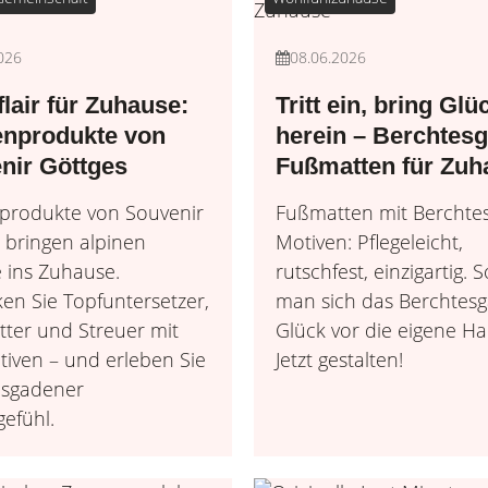
026
08.06.2026
lair für Zuhause:
Tritt ein, bring Glü
nprodukte von
herein – Berchtes
Wohnen &
nir Göttges
Fußmatten für Zuh
Leben &
Wohnideen, Interior-
produkte von Souvenir
Fußmatten mit Berchte
Lebensroutinen, In
Möbel & 
 bringen alpinen
Motiven: Pflegeleicht,
 ins Zuhause.
rutschfest, einzigartig. S
en Sie Topfuntersetzer,
man sich das Berchtes
tter und Streuer mit
Glück vor die eigene Ha
iven – und erleben Sie
Jetzt gestalten!
esgadener
efühl.