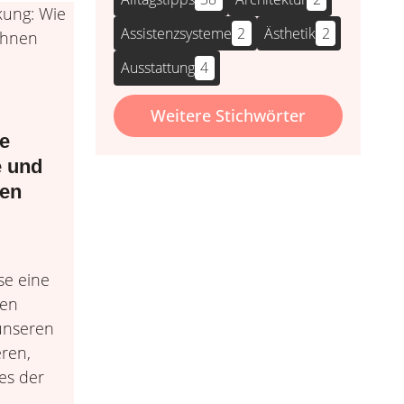
Assistenzsysteme
2
Ästhetik
2
Ausstattung
4
Weitere Stichwörter
e
e und
nen
se eine
hen
unseren
eren,
es der