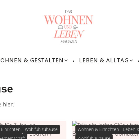
OHNEN & GESTALTEN
LEBEN & ALLTAG
use
 hier.
Einrichten
Wohlfühlzuhause
Wohnen & Einrichten
Leben & 
 Gemeinschaft
Wohlfühlzuhause