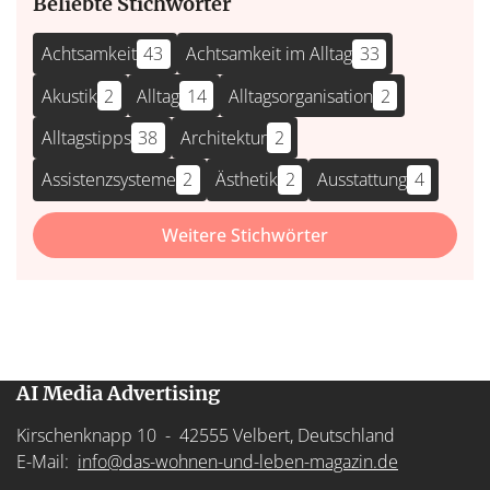
Beliebte Stichwörter
Achtsamkeit
43
Achtsamkeit im Alltag
33
Akustik
2
Alltag
14
Alltagsorganisation
2
Alltagstipps
38
Architektur
2
Assistenzsysteme
2
Ästhetik
2
Ausstattung
4
Weitere Stichwörter
AI Media Advertising
Kirschenknapp 10 - 42555 Velbert, Deutschland
E-Mail:
info@das-wohnen-und-leben-magazin.de