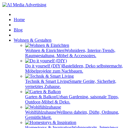
Home
Blog
Wohnen & Gestalten
Wohnen & Einrichten
Wohnideen, Interior-Trends,
Raumgestaltung, Möbel & Accessoires.
Do it yourself (DIY)
Bastelideen, Deko selbstgemacht,
Möbelprojekte zum Nachbauen.
Technik & Smart Living
Smarte Geräte, Sicherheit,
vernetztes Zuhause.
Garten & Balkon
Urban Gardening, saisonale Tipps,
Outdoor-Möbel & Deko.
Wohlfühlzuhause
Wellness daheim, Düfte, Ordnung,
Gemütlichkeit.
Homestorys & Inspiration
Wohnportraits, Interviews,