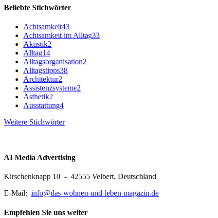
Beliebte Stichwörter
Achtsamkeit
43
Achtsamkeit im Alltag
33
Akustik
2
Alltag
14
Alltagsorganisation
2
Alltagstipps
38
Architektur
2
Assistenzsysteme
2
Ästhetik
2
Ausstattung
4
Weitere Stichwörter
AI Media Advertising
Kirschenknapp 10 - 42555 Velbert, Deutschland
E-Mail:
info@das-wohnen-und-leben-magazin.de
Empfehlen Sie uns weiter