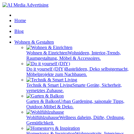
Home
Blog
Wohnen & Gestalten
Wohnen & Einrichten
Wohnideen, Interior-Trends,
Raumgestaltung, Möbel & Accessoires.
Do it yourself (DIY)
Bastelideen, Deko selbstgemacht,
Möbelprojekte zum Nachbauen.
Technik & Smart Living
Smarte Geräte, Sicherheit,
vernetztes Zuhause.
Garten & Balkon
Urban Gardening, saisonale Tipps,
Outdoor-Möbel & Deko.
Wohlfühlzuhause
Wellness daheim, Düfte, Ordnung,
Gemütlichkeit.
Homestorys & Inspiration
Wohnportraits, Interviews,