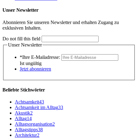
Unser Newsletter
Abonnieren Sie unseren Newsletter und erhalten Zugang zu
exklusiven Inhalten.
Do not fill this field
Unser Newsletter
*Ihre E-Mailadresse:
Ist ungültig
Jetzt abonnieren
Beliebte Stichwörter
Achtsamkeit
43
Achtsamkeit im Alltag
33
Akustik
2
Alltag
14
Alltagsorganisation
2
Alltagstipps
38
Architektur
2