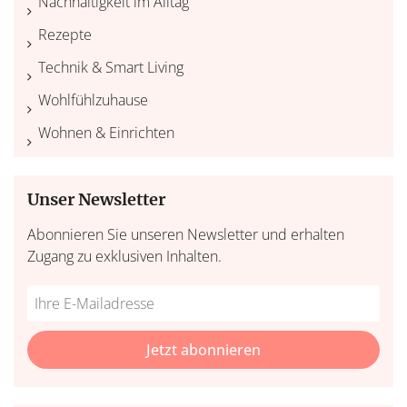
Nachhaltigkeit im Alltag
Rezepte
Technik & Smart Living
Wohlfühlzuhause
Wohnen & Einrichten
Unser Newsletter
Abonnieren Sie unseren Newsletter und erhalten
Zugang zu exklusiven Inhalten.
Do
*Ihre
not
E-
fill
Mailadresse:
Jetzt abonnieren
this
field