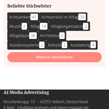
Beliebte Stichwörter
Achtsamkeit
43
Achtsamkeit im Alltag
33
Akustik
2
Alltag
14
Alltagsorganisation
2
Alltagstipps
38
Architektur
2
Assistenzsysteme
2
Ästhetik
2
Ausstattung
4
Weitere Stichwörter
AI Media Advertising
Kirschenknapp 10 - 42555 Velbert, Deutschland
E-Mail:
info@das-wohnen-und-leben-magazin.de