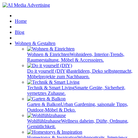
Home
Blog
Wohnen & Gestalten
Wohnen & Einrichten
Wohnideen, Interior-Trends,
Raumgestaltung, Möbel & Accessoires.
Do it yourself (DIY)
Bastelideen, Deko selbstgemacht,
Möbelprojekte zum Nachbauen.
Technik & Smart Living
Smarte Geräte, Sicherheit,
vernetztes Zuhause.
Garten & Balkon
Urban Gardening, saisonale Tipps,
Outdoor-Möbel & Deko.
Wohlfühlzuhause
Wellness daheim, Düfte, Ordnung,
Gemütlichkeit.
Homestorys & Inspiration
Wohnportraits, Interviews,