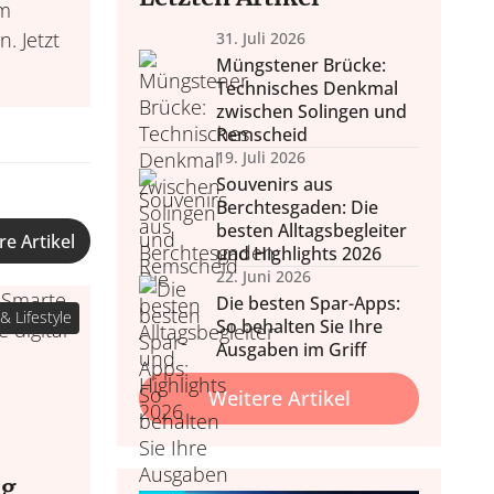
em
. Jetzt
31. Juli 2026
Müngstener Brücke:
Technisches Denkmal
zwischen Solingen und
Remscheid
nd Wohlbefinden
 & Balkon
19. Juli 2026
Wohlfühl
nale Tipps, Outdoor-Möbel
Home Wellness, Yoga und
Souvenirs aus
Deko.
ehr.
Wellness daheim, Düfte, 
Berchtesgaden: Die
besten Alltagsbegleiter
re Artikel
und Highlights 2026
22. Juni 2026
Die besten Spar-Apps:
& Lifestyle
So behalten Sie Ihre
Ausgaben im Griff
Weitere Artikel
ng