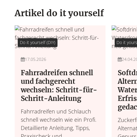
Artikel do it yourself
Do it yourself (DIY)
Do it yours
17.05.2026
24.04.2
Fahrradreifen schnell
Softd
und fachgerecht
Alter
wechseln: Schritt-für-
Water
Schritt-Anleitung
Erfri
gedac
Fahrradreifen und Schlauch
schnell wechseln wie ein Profi.
Zuckerf
Detaillierte Anleitung, Tipps,
Alterna
Praxischeck und
Genuss