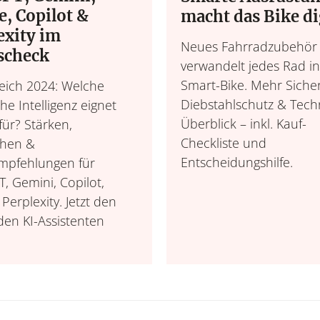
e, Copilot &
macht das Bike di
exity im
Neues Fahrradzubehör
scheck
verwandelt jedes Rad in
Smart-Bike. Mehr Sicher
leich 2024: Welche
Diebstahlschutz & Tech
he Intelligenz eignet
Überblick – inkl. Kauf-
für? Stärken,
Checkliste und
hen &
Entscheidungshilfe.
mpfehlungen für
, Gemini, Copilot,
Perplexity. Jetzt den
en KI-Assistenten