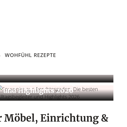
WOHFÜHL REZEPTE
Leben & Lifestyle
Wohlfühlzuhause
emscheid
Souvenirs aus Berchtesgaden:
Die besten Alltagsbegleiter
und Highlights 2026
 Möbel, Einrichtung &