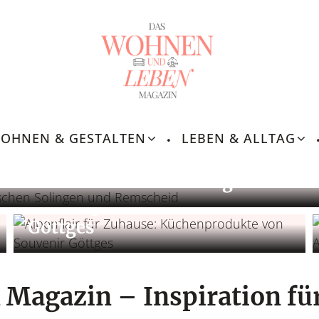
Wohnen & Einrichten
Wohlfühlzuhause
OHNEN & GESTALTEN
LEBEN & ALLTAG
Familie & Gemeinschaft
es Denkmal zwischen Solingen und R
Alpenflair für Zuhause:
Küchenprodukte von Souvenir
Göttges
Magazin – Inspiration für