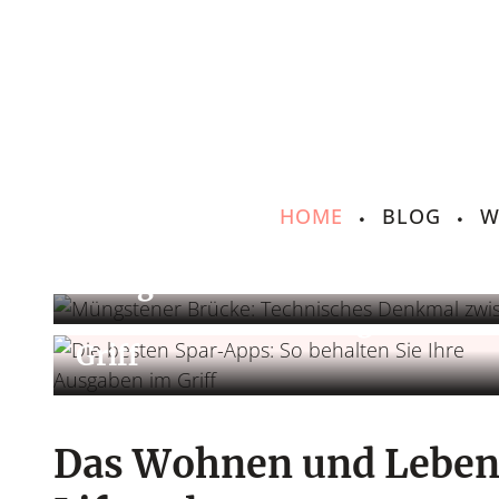
HOME
BLOG
W
Leben & Lifestyle
Leben & Lifestyle
Müngstener Brücke: Technisch
Die besten Spar-Apps: So
behalten Sie Ihre Ausgaben im
Griff
Das Wohnen und Leben 