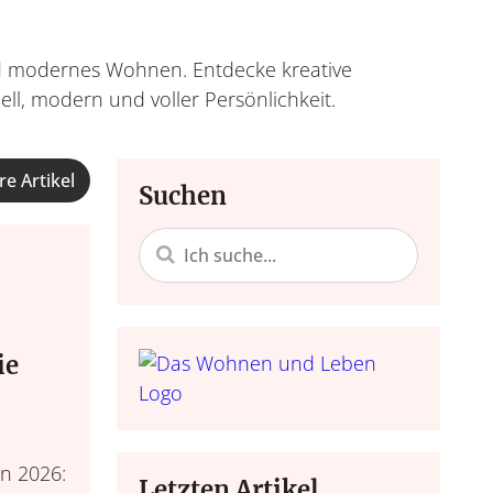
und modernes Wohnen. Entdecke kreative
ll, modern und voller Persönlichkeit.
 Einrichten
Nachhaltigke
Do it yours
re Artikel
 Lifestyle
Suchen
Trends, Raumgestaltung,
Bastelideen, Deko selbst
Alltagstipps, Achtsamke
tegration, Lifestyle.
Accessoires.
Lebensko
zum Nach
ie
n 2026:
Letzten Artikel