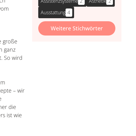
uch
Assistenzsysteme
2
Ästhetik
2
 vom
Ausstattung
4
Weitere Stichwörter
e große
en ganz
t. So wird
em
epte – wir
e
mer die
s ist wie