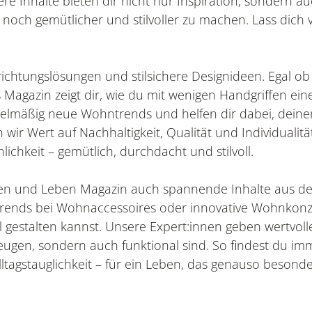
ere Inhalte bieten dir nicht nur Inspiration, sondern a
 noch gemütlicher und stilvoller zu machen. Lass dich
ichtungslösungen und stilsichere Designideen. Egal ob
 Magazin zeigt dir, wie du mit wenigen Handgriffen ein
egelmäßig neue Wohntrends und helfen dir dabei, dein
ir Wert auf Nachhaltigkeit, Qualität und Individualitä
chkeit – gemütlich, durchdacht und stilvoll.
nen und Leben Magazin auch spannende Inhalte aus d
, Trends bei Wohnaccessoires oder innovative Wohnkonz
ll gestalten kannst. Unsere Expert:innen geben wertvoll
zeugen, sondern auch funktional sind. So findest du im
ltagstauglichkeit – für ein Leben, das genauso besonder