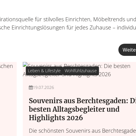
rationsquelle für stilvolles Einrichten, Möbeltrends 
che Einrichtungslösungen für jedes Zuhause – individue
Wohnen &
Weite
Leben &
Wohnideen, Interior-
Lebensroutinen, In
Möbel & 
Leben & Lifestyle
Wohlfühlzuhause
19.07.2026
Souvenirs aus Berchtesgaden: D
besten Alltagsbegleiter und
Highlights 2026
Die schönsten Souvenirs aus Berchtesgade