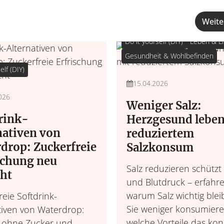
Weite
Do it yourself (DIY)
Leben & Li
Gesundheit & Wohlbefinden
elf (DIY)
15.04.2026
026
Weniger Salz:
rink-
Herzgesund leben
nativen von
reduziertem
drop: Zuckerfreie
Salzkonsum
schung neu
Salz reduzieren schützt
ht
und Blutdruck – erfahre
warum Salz wichtig bleib
reie Softdrink-
Sie weniger konsumier
tiven von Waterdrop:
welche Vorteile das kon
 ohne Zucker und