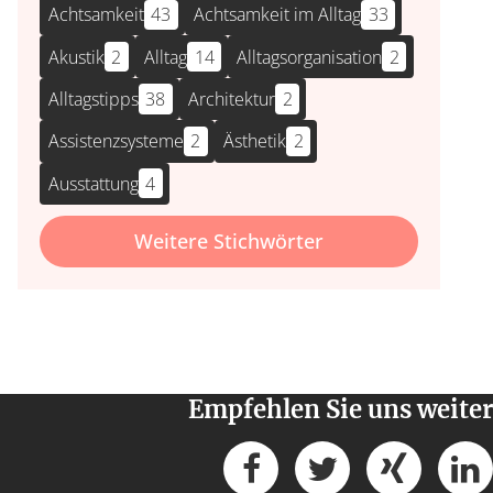
Achtsamkeit
43
Achtsamkeit im Alltag
33
Akustik
2
Alltag
14
Alltagsorganisation
2
Alltagstipps
38
Architektur
2
Assistenzsysteme
2
Ästhetik
2
Ausstattung
4
Weitere Stichwörter
Empfehlen Sie uns weiter