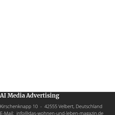
AI Media Advertising
Kirschenknapp 10 - 42555 Velbert, Deutschland
E-Mail:
info@das-wohnen-und-leben-magazin.de