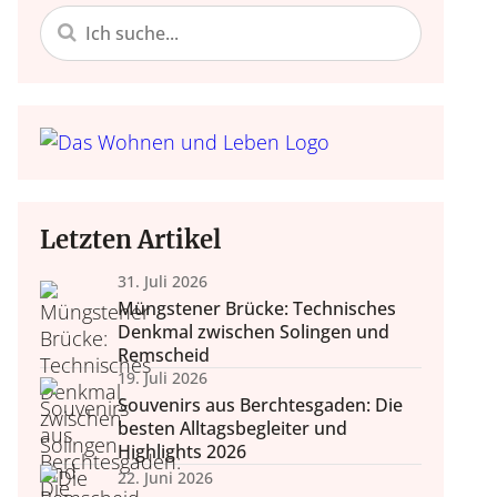
 Einrichten
Nachhaltigke
Do it yours
 Lifestyle
Trends, Raumgestaltung,
Bastelideen, Deko selbst
Alltagstipps, Achtsamke
tegration, Lifestyle.
Accessoires.
Lebensko
zum Nach
Wohlfühl
Letzten Artikel
Wellness daheim, Düfte, 
31. Juli 2026
Müngstener Brücke: Technisches
Denkmal zwischen Solingen und
Remscheid
19. Juli 2026
Souvenirs aus Berchtesgaden: Die
besten Alltagsbegleiter und
Highlights 2026
22. Juni 2026