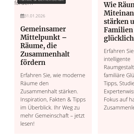
Wie Räu
Miteinan
31.01.2026
stärken 
Gemeinsamer
Familien
Mittelpunkt –
glücklic
Räume, die
Erfahren Sie
Zusammenhalt
intelligente
fördern
Raumgestal
Erfahren Sie, wie moderne
familiäre Glü
Räume den
Tipps, Studi
Zusammenhalt stärken.
Expertenwis
Inspiration, Fakten & Tipps
Fokus auf h
im Überblick. Ihr Weg zu
Zusammenl
mehr Gemeinschaft – jetzt
lesen!