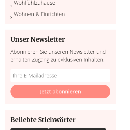
Wohlfühlzuhause
Wohnen & Einrichten
Unser Newsletter
Abonnieren Sie unseren Newsletter und
erhalten Zugang zu exklusiven Inhalten.
Do
*Ihre
not
E-
fill
Mailadresse:
Jetzt abonnieren
this
field
Beliebte Stichwörter