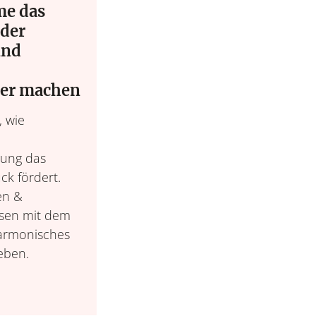
me das
der
und
her machen
Wohnen &
Leben &
, wie
Wohnideen, Interior-
Lebensroutinen, In
Möbel & 
tung das
ck fördert.
en &
sen mit dem
armonisches
eben.