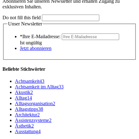
Abonnieren Sie unseren Newsletter und erhalten Zugang zu
exklusiven Inhalten.
Do not fill this field
Unser Newsletter
*Ihre E-Mailadresse:
Ist ungültig
Jetzt abonnieren
Beliebte Stichwörter
Achtsamkeit
43
Achtsamkeit im Alltag
33
Akustik
2
Alltag
14
Alltagsorganisation
2
Alltagstipps
38
Architektur
2
Assistenzsysteme
2
Ästhetik
2
Ausstattung
4