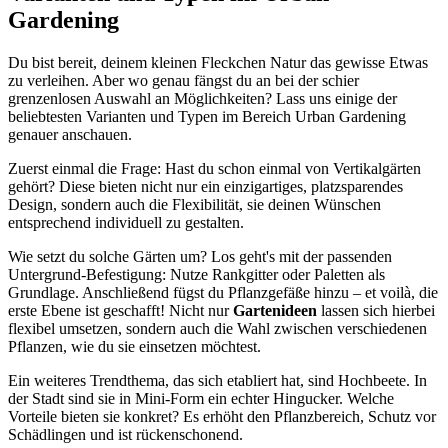
Gardening
Du bist bereit, deinem kleinen Fleckchen Natur das gewisse Etwas
zu verleihen. Aber wo genau fängst du an bei der schier
grenzenlosen Auswahl an Möglichkeiten? Lass uns einige der
beliebtesten Varianten und Typen im Bereich Urban Gardening
genauer anschauen.
Zuerst einmal die Frage: Hast du schon einmal von Vertikalgärten
gehört? Diese bieten nicht nur ein einzigartiges, platzsparendes
Design, sondern auch die Flexibilität, sie deinen Wünschen
entsprechend individuell zu gestalten.
Wie setzt du solche Gärten um? Los geht's mit der passenden
Untergrund-Befestigung: Nutze Rankgitter oder Paletten als
Grundlage. Anschließend fügst du Pflanzgefäße hinzu – et voilà, die
erste Ebene ist geschafft! Nicht nur
Gartenideen
lassen sich hierbei
flexibel umsetzen, sondern auch die Wahl zwischen verschiedenen
Pflanzen, wie du sie einsetzen möchtest.
Ein weiteres Trendthema, das sich etabliert hat, sind Hochbeete. In
der Stadt sind sie in Mini-Form ein echter Hingucker. Welche
Vorteile bieten sie konkret? Es erhöht den Pflanzbereich, Schutz vor
Schädlingen und ist rückenschonend.