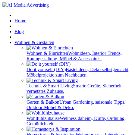
Home
Blog
Wohnen & Gestalten
Wohnen & Einrichten
Wohnideen, Interior-Trends,
Raumgestaltung, Möbel & Accessoires.
Do it yourself (DIY)
Bastelideen, Deko selbstgemacht,
Möbelprojekte zum Nachbauen.
Technik & Smart Living
Smarte Geräte, Sicherheit,
vernetztes Zuhause.
Garten & Balkon
Urban Gardening, saisonale Tipps,
Outdoor-Möbel & Deko.
Wohlfühlzuhause
Wellness daheim, Düfte, Ordnung,
Gemütlichkeit.
Homestorys & Inspiration
Wohnportraits, Interviews,