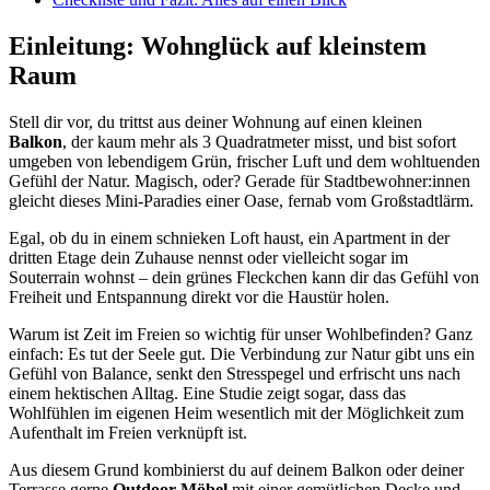
Einleitung: Wohnglück auf kleinstem
Raum
Stell dir vor, du trittst aus deiner Wohnung auf einen kleinen
Balkon
, der kaum mehr als 3 Quadratmeter misst, und bist sofort
umgeben von lebendigem Grün, frischer Luft und dem wohltuenden
Gefühl der Natur. Magisch, oder? Gerade für Stadtbewohner:innen
gleicht dieses Mini-Paradies einer Oase, fernab vom Großstadtlärm.
Egal, ob du in einem schnieken Loft haust, ein Apartment in der
dritten Etage dein Zuhause nennst oder vielleicht sogar im
Souterrain wohnst – dein grünes Fleckchen kann dir das Gefühl von
Freiheit und Entspannung direkt vor die Haustür holen.
Warum ist Zeit im Freien so wichtig für unser Wohlbefinden? Ganz
einfach: Es tut der Seele gut. Die Verbindung zur Natur gibt uns ein
Gefühl von Balance, senkt den Stresspegel und erfrischt uns nach
einem hektischen Alltag. Eine Studie zeigt sogar, dass das
Wohlfühlen im eigenen Heim wesentlich mit der Möglichkeit zum
Aufenthalt im Freien verknüpft ist.
Aus diesem Grund kombinierst du auf deinem Balkon oder deiner
Terrasse gerne
Outdoor-Möbel
mit einer gemütlichen Decke und