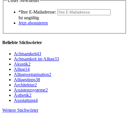
Unser Newsletter
*Ihre E-Mailadresse:
Ist ungültig
Jetzt abonnieren
Beliebte Stichwörter
Achtsamkeit
43
Achtsamkeit im Alltag
33
Akustik
2
Alltag
14
Alltagsorganisation
2
Alltagstipps
38
Architektur
2
Assistenzsysteme
2
Ästhetik
2
Ausstattung
4
Weitere Stichwörter