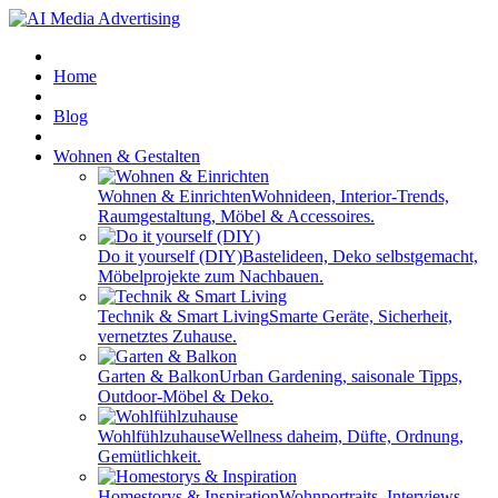
Home
Blog
Wohnen & Gestalten
Wohnen & Einrichten
Wohnideen, Interior-Trends,
Raumgestaltung, Möbel & Accessoires.
Do it yourself (DIY)
Bastelideen, Deko selbstgemacht,
Möbelprojekte zum Nachbauen.
Technik & Smart Living
Smarte Geräte, Sicherheit,
vernetztes Zuhause.
Garten & Balkon
Urban Gardening, saisonale Tipps,
Outdoor-Möbel & Deko.
Wohlfühlzuhause
Wellness daheim, Düfte, Ordnung,
Gemütlichkeit.
Homestorys & Inspiration
Wohnportraits, Interviews,