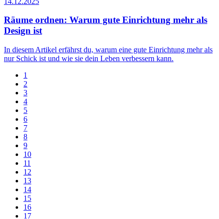
14.12.2025
Räume ordnen: Warum gute Einrichtung mehr als
Design ist
In diesem Artikel erfährst du, warum eine gute Einrichtung mehr als
nur Schick ist und wie sie dein Leben verbessern kann.
1
2
3
4
5
6
7
8
9
10
11
12
13
14
15
16
17