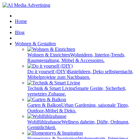
Home
Blog
Wohnen & Gestalten
Wohnen & Einrichten
Wohnideen, Interior-Trends,
Raumgestaltung, Möbel & Accessoires.
Do it yourself (DIY)
Bastelideen, Deko selbstgemacht,
Möbelprojekte zum Nachbauen.
Technik & Smart Living
Smarte Geräte, Sicherheit,
vernetztes Zuhause.
Garten & Balkon
Urban Gardening, saisonale Tipps,
Outdoor-Möbel & Deko.
Wohlfühlzuhause
Wellness daheim, Düfte, Ordnung,
Gemütlichkeit.
Homestorys & Inspiration
Wohnportraits, Interviews,