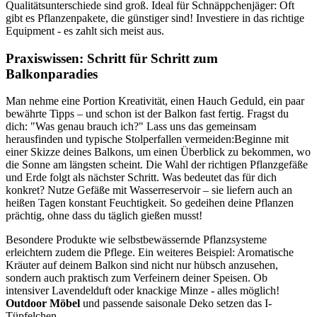
Qualitätsunterschiede sind groß. Ideal für Schnäppchenjäger: Oft
gibt es Pflanzenpakete, die günstiger sind! Investiere in das richtige
Equipment - es zahlt sich meist aus.
Praxiswissen: Schritt für Schritt zum
Balkonparadies
Man nehme eine Portion Kreativität, einen Hauch Geduld, ein paar
bewährte Tipps – und schon ist der Balkon fast fertig. Fragst du
dich: "Was genau brauch ich?" Lass uns das gemeinsam
herausfinden und typische Stolperfallen vermeiden:Beginne mit
einer Skizze deines Balkons, um einen Überblick zu bekommen, wo
die Sonne am längsten scheint. Die Wahl der richtigen Pflanzgefäße
und Erde folgt als nächster Schritt. Was bedeutet das für dich
konkret? Nutze Gefäße mit Wasserreservoir – sie liefern auch an
heißen Tagen konstant Feuchtigkeit. So gedeihen deine Pflanzen
prächtig, ohne dass du täglich gießen musst!
Besondere Produkte wie selbstbewässernde Pflanzsysteme
erleichtern zudem die Pflege. Ein weiteres Beispiel: Aromatische
Kräuter auf deinem Balkon sind nicht nur hübsch anzusehen,
sondern auch praktisch zum Verfeinern deiner Speisen. Ob
intensiver Lavendelduft oder knackige Minze - alles möglich!
Outdoor Möbel
und passende saisonale Deko setzen das I-
Tüpfelchen.