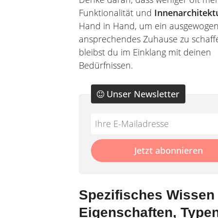
Funktionalität und
Innenarchitekt
Hand in Hand, um ein ausgewoge
ansprechendes Zuhause zu schaff
bleibst du im Einklang mit deinen
Bedürfnissen.
Unser Newsletter
Do
*Ihre
not
E-
fill
Mailadresse:
Jetzt abonnieren
this
field
Spezifisches Wissen
Eigenschaften, Typen