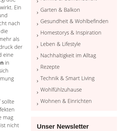
irkt. Ein
Garten & Balkon
 und
Gesundheit & Wohlbefinden
icht nach
 die
Homestorys & Inspiration
mehr als
Leben & Lifestyle
sdruck der
d eine
Nachhaltigkeit im Alltag
en
in
Rezepte
sich
Technik & Smart Living
immung
Wohlfühlzuhause
Wohnen & Einrichten
sollte
fekten
ie mag
st nicht
Unser Newsletter