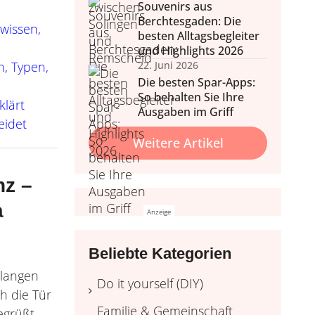
Souvenirs aus
Berchtesgaden: Die
wissen,
besten Alltagsbegleiter
und Highlights 2026
n, Typen,
22. Juni 2026
Die besten Spar-Apps:
nd Wohlbefinden
 & Balkon
So behalten Sie Ihre
klärt
nale Tipps, Outdoor-Möbel
Home Wellness, Yoga und
Ausgaben im Griff
eidet
Deko.
ehr.
Weitere Artikel
nz –
a
Beliebte Kategorien
 langen
Do it yourself (DIY)
h die Tür
Familie & Gemeinschaft
grüßt,