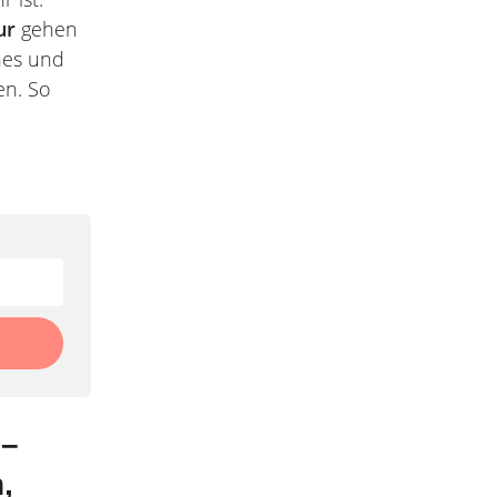
ur
gehen
nes und
en. So
 –
,