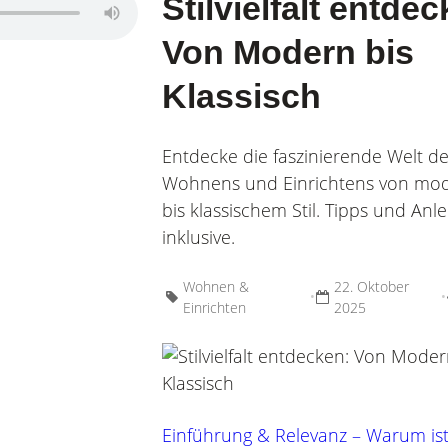
Stilvielfalt entde
Von Modern bis
Klassisch
Wohnen &
Entdecke die faszinierende Welt d
Wohnideen, Interior-
Wohnens und Einrichtens von m
Möbel & 
bis klassischem Stil. Tipps und Anl
inklusive.
Wohnen &
22. Oktober
•
•
Einrichten
2025
Einführung & Relevanz – Warum is