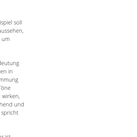
u
piel soll
aussehen,
, um
deutung
en in
timmung
Töne
 wirken,
chend und
 spricht
 ist.