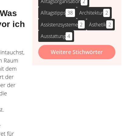
Alltagsorganisation
2
 Was
Alltagstipps
38
Architektur
2
or ich
Assistenzsysteme
2
Ästhetik
2
Ausstattung
4
Weitere Stichwörter
intauchst,
ein Raum
mit dem
rt der
er der
die
t.
e
et für