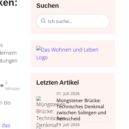
cken:
Suchen
 Einrichten
Nachhaltigkei
Do it yours
es
Trends, Raumgestaltung,
Bastelideen, Deko selbst
Alltagstipps, Achtsamke
odernem
Accessoires.
Lebensko
zum Nach
eitungen
Wohlfühl
Wellness daheim, Düfte, 
Letzten Artikel
6
Minuten
31. Juli 2026
Müngstener Brücke:
Technisches Denkmal
zwischen Solingen und
Remscheid
t das
19. Juli 2026