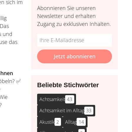
n sich im
Abonnieren Sie unseren
Newsletter und erhalten
lig
Zugang zu exklusiven Inhalten.
 Das
ps und
Do
*Ihre
use das
not
E-
fill
Mailadresse:
Jetzt abonnieren
this
field
hnen
Möbeln? ✅
Beliebte Stichwörter
e
Wie
Achtsamkeit
43
?
Achtsamkeit im Alltag
33
Akustik
2
Alltag
14