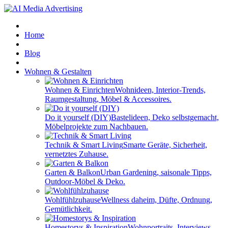
Home
Blog
Wohnen & Gestalten
Wohnen & Einrichten
Wohnideen, Interior-Trends,
Raumgestaltung, Möbel & Accessoires.
Do it yourself (DIY)
Bastelideen, Deko selbstgemacht,
Möbelprojekte zum Nachbauen.
Technik & Smart Living
Smarte Geräte, Sicherheit,
vernetztes Zuhause.
Garten & Balkon
Urban Gardening, saisonale Tipps,
Outdoor-Möbel & Deko.
Wohlfühlzuhause
Wellness daheim, Düfte, Ordnung,
Gemütlichkeit.
Homestorys & Inspiration
Wohnportraits, Interviews,