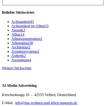
Beliebte Stichwörter
Achtsamkeit
43
Achtsamkeit im Alltag
33
Akustik
2
Alltag
14
Alltagsorganisation
2
Alltagstipps
38
Architektur
2
Assistenzsysteme
2
Ästhetik
2
Ausstattung
4
Weitere Stichwörter
AI Media Advertising
Kirschenknapp 10 - 42555 Velbert, Deutschland
E-Mail:
info@das-wohnen-und-leben-magazin.de