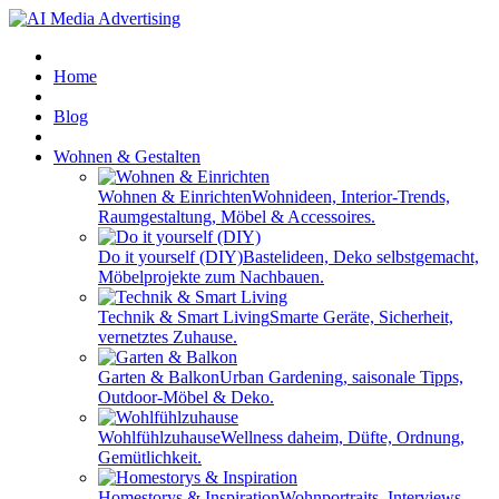
Home
Blog
Wohnen & Gestalten
Wohnen & Einrichten
Wohnideen, Interior-Trends,
Raumgestaltung, Möbel & Accessoires.
Do it yourself (DIY)
Bastelideen, Deko selbstgemacht,
Möbelprojekte zum Nachbauen.
Technik & Smart Living
Smarte Geräte, Sicherheit,
vernetztes Zuhause.
Garten & Balkon
Urban Gardening, saisonale Tipps,
Outdoor-Möbel & Deko.
Wohlfühlzuhause
Wellness daheim, Düfte, Ordnung,
Gemütlichkeit.
Homestorys & Inspiration
Wohnportraits, Interviews,