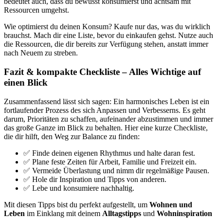
bedeutet auch, dass du bewusst konsumierst und achtsam mit
Ressourcen umgehst.
Wie optimierst du deinen Konsum? Kaufe nur das, was du wirklich
brauchst. Mach dir eine Liste, bevor du einkaufen gehst. Nutze auch
die Ressourcen, die dir bereits zur Verfügung stehen, anstatt immer
nach Neuem zu streben.
Fazit & kompakte Checkliste – Alles Wichtige auf
einen Blick
Zusammenfassend lässt sich sagen: Ein harmonisches Leben ist ein
fortlaufender Prozess des sich Anpassen und Verbesserns. Es geht
darum, Prioritäten zu schaffen, aufeinander abzustimmen und immer
das große Ganze im Blick zu behalten. Hier eine kurze Checkliste,
die dir hilft, den Weg zur Balance zu finden:
✅ Finde deinen eigenen Rhythmus und halte daran fest.
✅ Plane feste Zeiten für Arbeit, Familie und Freizeit ein.
✅ Vermeide Überlastung und nimm dir regelmäßige Pausen.
✅ Hole dir Inspiration und Tipps von anderen.
✅ Lebe und konsumiere nachhaltig.
Mit diesen Tipps bist du perfekt aufgestellt, um
Wohnen und
Leben
im Einklang mit deinem
Alltagstipps
und
Wohninspiration