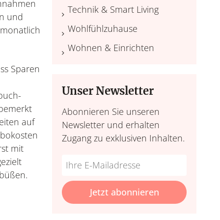
Einnahmen
Technik & Smart Living
in und
Wohlfühlzuhause
 monatlich
Wohnen & Einrichten
ass Sparen
Unser Newsletter
buch-
nbemerkt
Abonnieren Sie unseren
eiten auf
Newsletter und erhalten
Abokosten
Zugang zu exklusiven Inhalten.
st mit
Do
*Ihre
ezielt
not
E-
ubüßen.
fill
Mailadresse:
Jetzt abonnieren
this
field