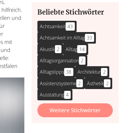
s,
ilfreich.
Beliebte Stichwörter
ellen und
ür
Achtsamkeit
43
er
Achtsamkeit im Alltag
33
s mit
Akustik
2
Alltag
14
 und
lle:
Alltagsorganisation
2
stfalen
Alltagstipps
38
Architektur
2
Assistenzsysteme
2
Ästhetik
2
Ausstattung
4
Weitere Stichwörter