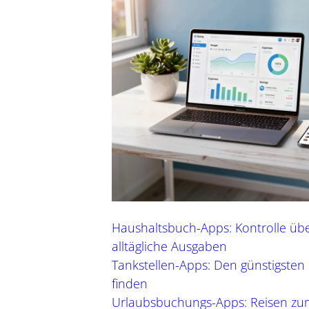
Gesundheit u
Garten
Urban Gardening, saiso
Work Life Balance, 
& 
m
Haushaltsbuch-Apps: Kontrolle üb
alltägliche Ausgaben
Tankstellen-Apps: Den günstigsten K
finden
Urlaubsbuchungs-Apps: Reisen zu