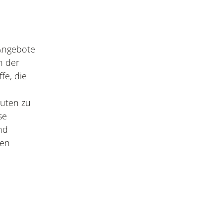
 Angebote
n der
fe, die
uten zu
se
nd
ken