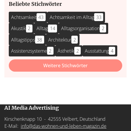
Beliebte Stichwörter
Achtsamkeit
43
Achtsamkeit im Alltag
33
Akustik
2
Alltag
14
Alltagsorganisation
2
Alltagstipps
38
Architektur
2
Assistenzsysteme
2
Ästhetik
2
Ausstattung
4
Weitere Stichwörter
AI Media Advertising
Kirschenknapp 10 - 42555 Velbert, Deutschland
E-Mail:
info@das-wohnen-und-leben-magazin.de