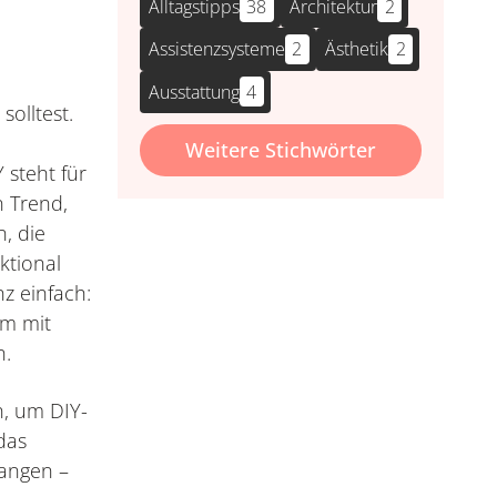
Alltagstipps
38
Architektur
2
Assistenzsysteme
2
Ästhetik
2
Ausstattung
4
solltest.
Weitere Stichwörter
 steht für
n Trend,
n, die
ktional
nz einfach:
im mit
n.
n, um DIY-
das
fangen –