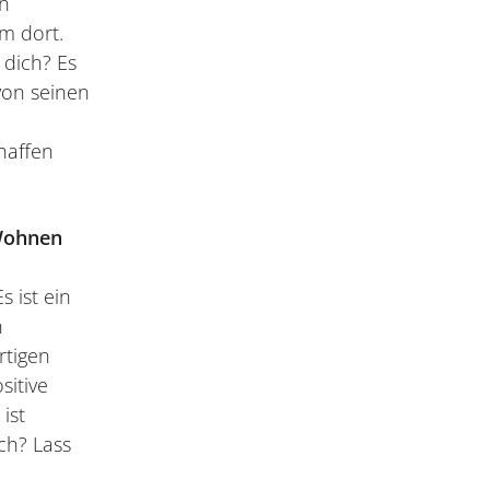
in
rm dort.
 dich? Es
von seinen
haffen
ohnen
 ist ein
n
rtigen
sitive
ist
ch? Lass