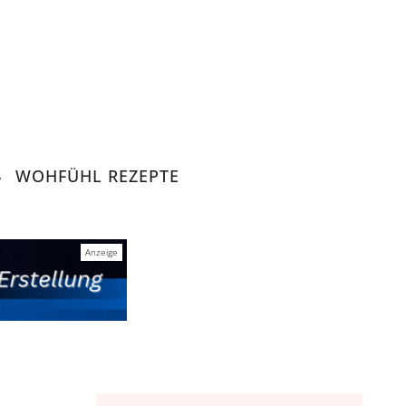
WOHFÜHL REZEPTE
Nachhaltigke
Alltagstipps, Achtsamke
Lebensko