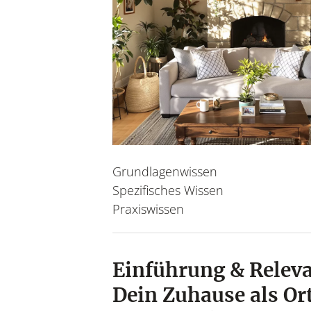
Gesundheit u
Garten
Urban Gardening, saiso
Work Life Balance, 
& 
m
Grundlagenwissen
Spezifisches Wissen
Praxiswissen
Einführung & Relev
Dein Zuhause als Ort