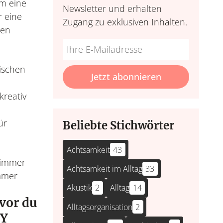
m eine
Newsletter und erhalten
r eine
Zugang zu exklusiven Inhalten.
ten
Do
*Ihre
not
E-
ischen
fill
Mailadresse:
Jetzt abonnieren
this
kreativ
field
ür
Beliebte Stichwörter
Achtsamkeit
43
Achtsamkeit im Alltag
33
mmer
Akustik
2
Alltag
14
vor du
Alltagsorganisation
2
IY