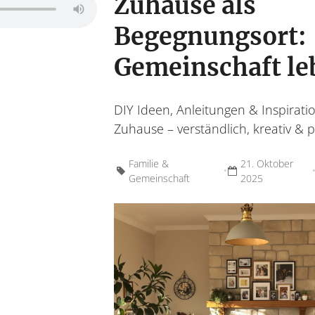
Zuhause als
Begegnungsort:
Gemeinschaft le
Wohnen &
DIY Ideen, Anleitungen & Inspiratio
Leben &
Wohnideen, Interior-
Zuhause – verständlich, kreativ & 
Lebensroutinen, In
Möbel & 
Familie &
21. Oktober
•
Gemeinschaft
2025