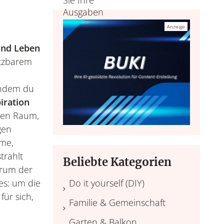
nd Leben
ätzbarem
indem du
piration
einen Raum,
gen
rme,
trahlt
Beliebte Kategorien
trum der
es: um die
Do it yourself (DIY)
für sich,
Familie & Gemeinschaft
Garten & Balkon