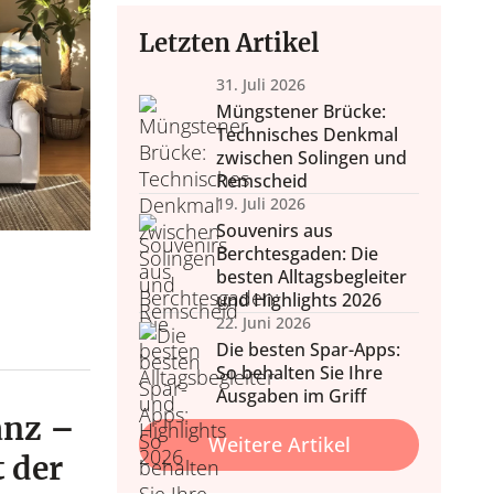
Letzten Artikel
31. Juli 2026
Müngstener Brücke:
Technisches Denkmal
nd Wohlbefinden
 & Balkon
zwischen Solingen und
nale Tipps, Outdoor-Möbel
Home Wellness, Yoga und
Remscheid
Deko.
ehr.
19. Juli 2026
Souvenirs aus
Berchtesgaden: Die
besten Alltagsbegleiter
und Highlights 2026
22. Juni 2026
Die besten Spar-Apps:
So behalten Sie Ihre
Ausgaben im Griff
anz –
Weitere Artikel
 der