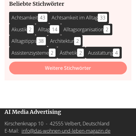
Beliebte Stichwörter
Achtsamkeit
43
Achtsamkeit im Alltag
33
Akustik
2
Alltag
14
Alltagsorganisation
2
Alltagstipps
38
Architektur
2
Assistenzsysteme
2
Ästhetik
2
Ausstattung
4
Weitere Stichwörter
AI Media Advertising
Kirschenknapp 10 - 42555 Velbert, Deutschland
E-Mail:
info@das-wohnen-und-leben-magazin.de