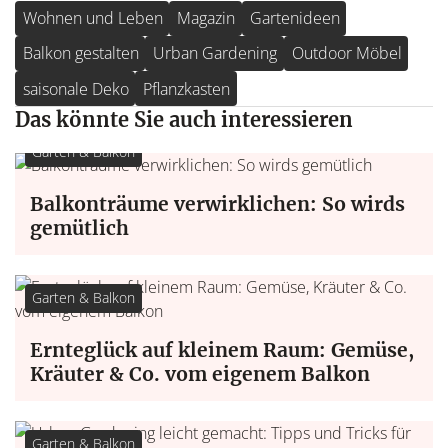
Wohnen und Leben
Magazin
Gartenideen
Balkon gestalten
Urban Gardening
Outdoor Möbel
saisonale Deko
Pflanzkasten
Das könnte Sie auch interessieren
Garten & Balkon
Balkonträume verwirklichen: So wirds
gemütlich
Garten & Balkon
Ernteglück auf kleinem Raum: Gemüse,
Kräuter & Co. vom eigenem Balkon
Garten & Balkon