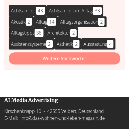
Achtsamkeit
43
Achtsamkeit im Alltag
33
Akustik
2
Alltag
14
Alltagsorganisation
2
Alltagstipps
38
Architektur
2
Assistenzsysteme
2
Ästhetik
2
Ausstattung
4
Weitere Stichwörter
AI Media Advertising
Kirschenknapp 10 - 42555 Velbert, Deutschland
E-Mail:
info@das-wohnen-und-leben-magazin.de