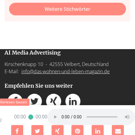
Weitere Stichwörter
AI Media Advertising
Kirschenknapp 10 - 42555 Velbert, Deutschland
E-Mail:
info@das-wohnen-und-leben-magazin.de
Empfehlen Sie uns weiter
00:00
00:00
Impressum
-
Datenschutz