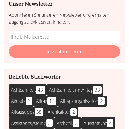
Unser Newsletter
Abonnieren Sie unseren Newsletter und erhalten
Zugang zu exklusiven Inhalten.
Do
*Ihre
not
E-
fill
Mailadresse:
Jetzt abonnieren
this
field
Beliebte Stichwörter
Achtsamkeit
43
Achtsamkeit im Alltag
33
Akustik
2
Alltag
14
Alltagsorganisation
2
Alltagstipps
38
Architektur
2
Assistenzsysteme
2
Ästhetik
2
Ausstattung
4