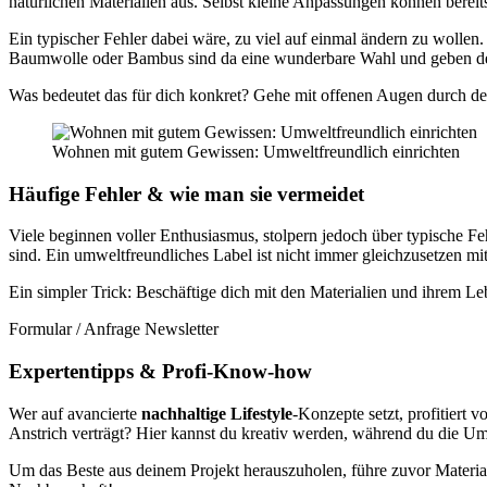
natürlichen Materialien aus. Selbst kleine Anpassungen können bereit
Ein typischer Fehler dabei wäre, zu viel auf einmal ändern zu wollen. 
Baumwolle oder Bambus sind da eine wunderbare Wahl und geben de
Was bedeutet das für dich konkret? Gehe mit offenen Augen durch d
Wohnen mit gutem Gewissen: Umweltfreundlich einrichten
Häufige Fehler & wie man sie vermeidet
Viele beginnen voller Enthusiasmus, stolpern jedoch über typische Feh
sind. Ein umweltfreundliches Label ist nicht immer gleichzusetzen mit 
Ein simpler Trick: Beschäftige dich mit den Materialien und ihrem 
Formular / Anfrage Newsletter
Expertentipps & Profi-Know-how
Wer auf avancierte
nachhaltige Lifestyle
-Konzepte setzt, profitiert
Anstrich verträgt? Hier kannst du kreativ werden, während du die Umw
Um das Beste aus deinem Projekt herauszuholen, führe zuvor Materia