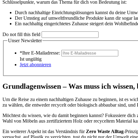
Schlüsselpunkte, warum das Thema für dich von Bedeutung ist:
Durch nachhaltige Einrichtungslösungen kannst du deine Umwel
Der Umstieg auf umweltfreundliche Produkte kann dir sogar lan
Ein nachhaltig eingerichtetes Zuhause steigert dein Wohlbefin
Do not fill this field
Unser Newsletter
*Ihre E-Mailadresse:
Ist ungültig
Jetzt abonnieren
Grundlagenwissen – Was muss ich wissen, b
Um die Reise zu einem nachhaltigen Zuhause zu beginnen, ist es wich
zu wählen, die entweder recycelt oder biologisch abbaubar sind, und P
Möchtest du wissen, wie du damit beginnen kannst? Fokussiere dich z
Wahl von Möbeln aus zertifiziertem Holz oder recyceltem Material kan
Ein weiterer Aspekt ist das Verständnis für
Zero Waste Alltag
-Prinzi
versuchst, auf Plastik zu verzichten, tust du nicht nur der Umwelt e