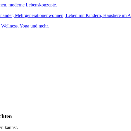
tinen, moderne Lebenskonzepte.
einander, Mehrgenerationenwohnen, Leben mit Kindern, Haustiere im Al
Wellness, Yoga und mehr.
chten
en kannst.