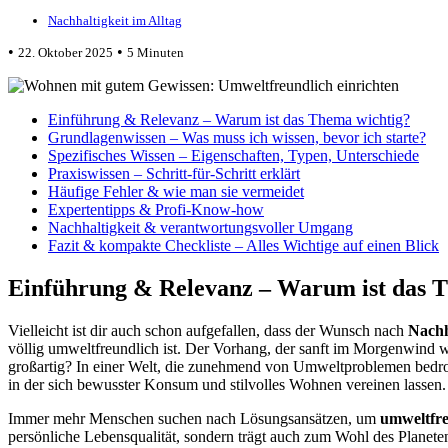
Nachhaltigkeit im Alltag
•
•
22. Oktober 2025
5 Minuten
Einführung & Relevanz – Warum ist das Thema wichtig?
Grundlagenwissen – Was muss ich wissen, bevor ich starte?
Spezifisches Wissen – Eigenschaften, Typen, Unterschiede
Praxiswissen – Schritt-für-Schritt erklärt
Häufige Fehler & wie man sie vermeidet
Expertentipps & Profi-Know-how
Nachhaltigkeit & verantwortungsvoller Umgang
Fazit & kompakte Checkliste – Alles Wichtige auf einen Blick
Einführung & Relevanz – Warum ist das 
Vielleicht ist dir auch schon aufgefallen, dass der Wunsch nach
Nachh
völlig umweltfreundlich ist. Der Vorhang, der sanft im Morgenwind weh
großartig? In einer Welt, die zunehmend von Umweltproblemen bedroht
in der sich bewusster Konsum und stilvolles Wohnen vereinen lassen.
Immer mehr Menschen suchen nach Lösungsansätzen, um
umweltfre
persönliche Lebensqualität, sondern trägt auch zum Wohl des Planeten 