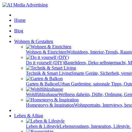
Home
Blog
Wohnen & Gestalten
Wohnen & Einrichten
Wohnideen, Interior-Trends, Raum
Do it yourself (DIY)
Bastelideen, Deko selbstgemacht, 
Technik & Smart Living
Smarte Geräte, Sicherheit, verne
Garten & Balkon
Urban Gardening, saisonale Tipps, Ou
Wohlfühlzuhause
Wellness daheim, Düfte, Ordnung, Gemü
Homestorys & Inspiration
Wohnportraits, Interviews, be
Leben & Alltag
Leben & Lifestyle
Lebensroutinen, Integration, Lifestyle.