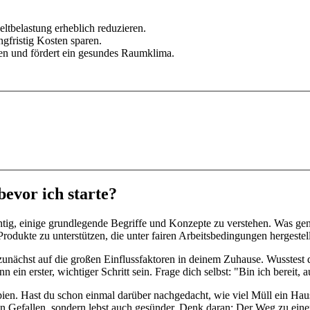
tbelastung erheblich reduzieren.
gfristig Kosten sparen.
den und fördert ein gesundes Raumklima.
evor ich starte?
tig, einige grundlegende Begriffe und Konzepte zu verstehen. Was gena
rodukte zu unterstützen, die unter fairen Arbeitsbedingungen hergestel
unächst auf die großen Einflussfaktoren in deinem Zuhause. Wusstest 
n ein erster, wichtiger Schritt sein. Frage dich selbst: "Bin ich bere
pien. Hast du schon einmal darüber nachgedacht, wie viel Müll ein Hau
inen Gefallen, sondern lebst auch gesünder. Denk daran: Der Weg zu ei