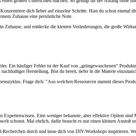
s einen großen Unterschied machen. So gelingt dir der Anfang ohne unn
Konzentriere dich lieber auf einzelne Schritte. Hast du schon einmal übe
inem Zuhause eine persönliche Note.
ein Zuhause, und entdecke die kleinen Veränderungen, die große Wirk
ler. Ein häufiger Fehler ist der Kauf von „grüngewaschenen“ Produkten.
nachhaltiger Herstellung. Bist du bereit, tiefer in die Materie einzutau
Lebenszyklus. Frage dich: "Aus welchen Ressourcen stammt dieses Prod
 von Expertenwissen. Eine weniger bekannte, aber effektive Option sind
elt schonst. Mal ehrlich, dafür braucht es nur einen kleinen Anstoß u
l-Recherchen durch und lasse dich von DIY-Workshops inspirieren. Wer