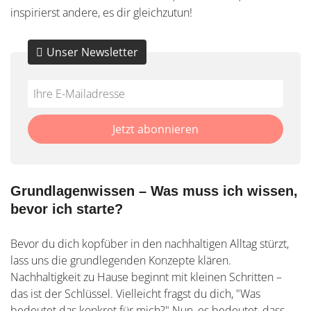
inspirierst andere, es dir gleichzutun!
Unser Newsletter
Do
*Ihre
not
E-
fill
Mailadresse:
Jetzt abonnieren
this
field
Grundlagenwissen – Was muss ich wissen,
bevor ich starte?
Bevor du dich kopfüber in den nachhaltigen Alltag stürzt,
lass uns die grundlegenden Konzepte klären.
Nachhaltigkeit zu Hause beginnt mit kleinen Schritten –
das ist der Schlüssel. Vielleicht fragst du dich, "Was
bedeutet das konkret für mich?" Nun, es bedeutet, dass