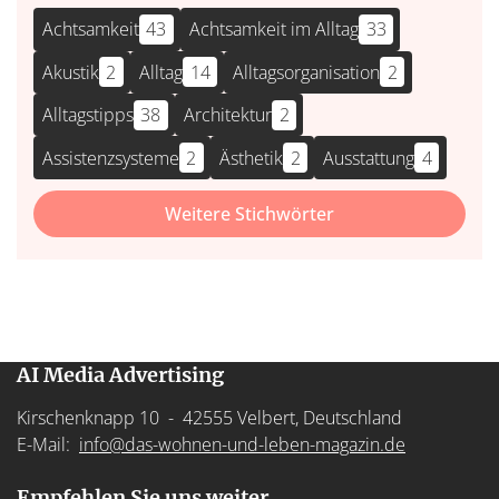
Achtsamkeit
43
Achtsamkeit im Alltag
33
Akustik
2
Alltag
14
Alltagsorganisation
2
Alltagstipps
38
Architektur
2
Assistenzsysteme
2
Ästhetik
2
Ausstattung
4
Weitere Stichwörter
AI Media Advertising
Kirschenknapp 10 - 42555 Velbert, Deutschland
E-Mail:
info@das-wohnen-und-leben-magazin.de
Empfehlen Sie uns weiter