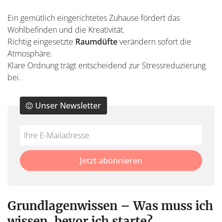
Ein gemütlich eingerichtetes Zuhause fördert das
Wohlbefinden und die Kreativität.
Richtig eingesetzte
Raumdüfte
verändern sofort die
Atmosphäre.
Klare Ordnung trägt entscheidend zur Stressreduzierung
bei.
Unser Newsletter
Do
*Ihre
not
E-
fill
Mailadresse:
Jetzt abonnieren
this
field
Grundlagenwissen – Was muss ich
wissen, bevor ich starte?