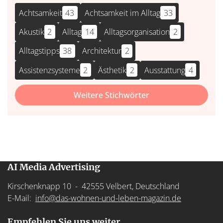
Achtsamkeit
43
Achtsamkeit im Alltag
33
Akustik
2
Alltag
14
Alltagsorganisation
2
Alltagstipps
38
Architektur
2
Assistenzsysteme
2
Ästhetik
2
Ausstattung
4
Weitere Stichwörter
AI Media Advertising
Kirschenknapp 10 - 42555 Velbert, Deutschland
E-Mail:
info@das-wohnen-und-leben-magazin.de
Empfehlen Sie uns weiter