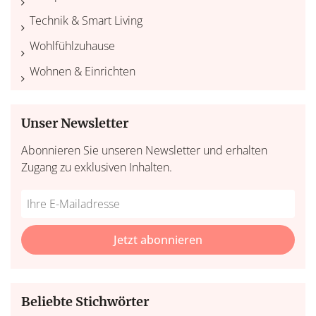
Technik & Smart Living
Wohlfühlzuhause
Wohnen & Einrichten
Unser Newsletter
Abonnieren Sie unseren Newsletter und erhalten
Zugang zu exklusiven Inhalten.
Do
*Ihre
not
E-
fill
Mailadresse:
Jetzt abonnieren
this
field
Beliebte Stichwörter