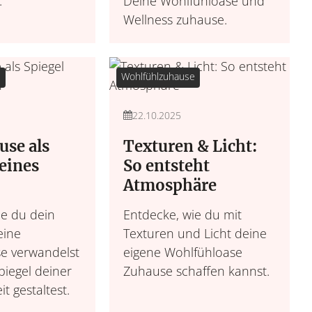
.
Deine Wohlfühloase und
Wellness zuhause.
e
Wohlfühlzuhause
22.10.2025
use als
Texturen & Licht:
eines
So entsteht
Atmosphäre
ie du dein
Entdecke, wie du mit
eine
Texturen und Licht deine
e verwandelst
eigene Wohlfühloase
piegel deiner
Zuhause schaffen kannst.
t gestaltest.