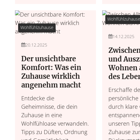
Wohlfühlzuhaus
Wohlfühlzuhause
14.12.2025
20.12.2025
Zwischen
Der unsichtbare
und Ausz
Komfort: Was ein
Wohnen a
Zuhause wirklich
des Lebe
angenehm macht
Erschaffe d
Entdecke die
persönliche
Geheimnisse, die dein
durch klare
Zuhause in eine
entspannend
Wohlfühloase verwandeln.
unseren Tip
Tipps zu Düften, Ordnung
Zuhause zu