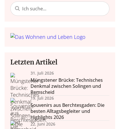
 Einrichten
Nachhaltigke
Do it yours
Trends, Raumgestaltung,
Bastelideen, Deko selbst
Alltagstipps, Achtsamke
Accessoires.
Lebensko
zum Nach
Letzten Artikel
31. Juli 2026
Müngstener Brücke: Technisches
Denkmal zwischen Solingen und
Remscheid
19. Juli 2026
Souvenirs aus Berchtesgaden: Die
besten Alltagsbegleiter und
Highlights 2026
22. Juni 2026