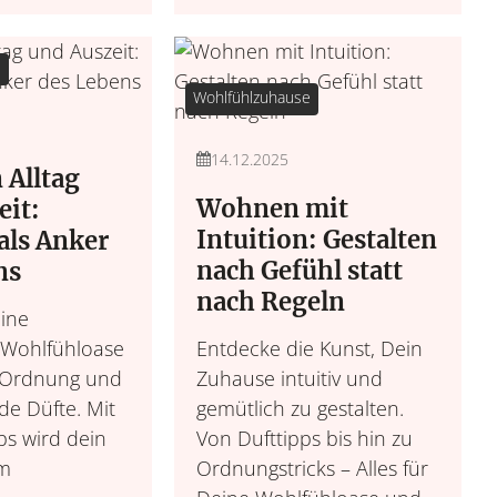
e
Wohlfühlzuhause
Gesundheit u
Garten
14.12.2025
 Alltag
Urban Gardening, saiso
Work Life Balance, 
& 
m
Wohnen mit
eit:
Intuition: Gestalten
ls Anker
nach Gefühl statt
ns
nach Regeln
eine
 Wohlfühloase
Entdecke die Kunst, Dein
 Ordnung und
Zuhause intuitiv und
e Düfte. Mit
gemütlich zu gestalten.
ps wird dein
Von Dufttipps bis hin zu
m
Ordnungstricks – Alles für