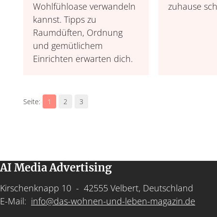
Wohlfühloase verwandeln
zuhause sch
kannst. Tipps zu
Raumdüften, Ordnung
und gemütlichem
Einrichten erwarten dich.
1
2
3
AI Media Advertising
Kirschenknapp 10 - 42555 Velbert, Deutschland
E-Mail:
info@das-wohnen-und-leben-magazin.de