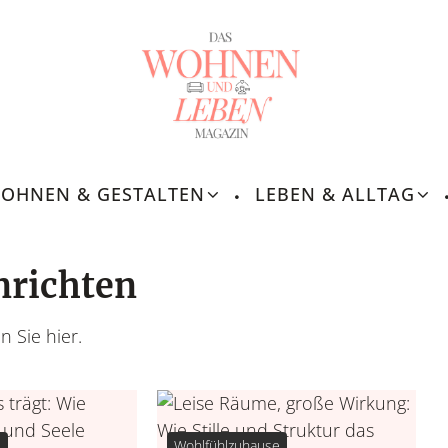
OHNEN & GESTALTEN
LEBEN & ALLTAG
Leben &
Lebensroutinen, In
nrichten
n Sie hier.
e
Wohlfühlzuhause