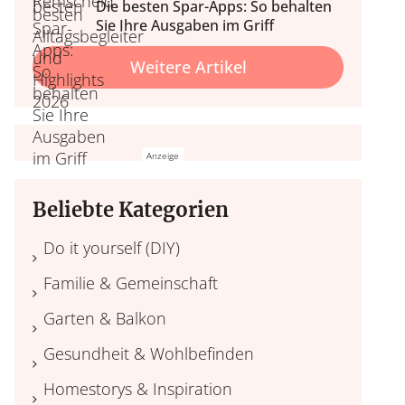
Die besten Spar-Apps: So behalten
Sie Ihre Ausgaben im Griff
Weitere Artikel
nd Wohlbefinden
 & Balkon
Wohlfühl
nale Tipps, Outdoor-Möbel
Home Wellness, Yoga und
Deko.
ehr.
Wellness daheim, Düfte, 
Beliebte Kategorien
Do it yourself (DIY)
Familie & Gemeinschaft
Garten & Balkon
Gesundheit & Wohlbefinden
Homestorys & Inspiration