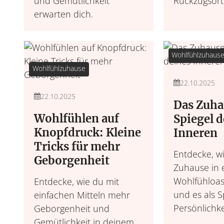
und Gemütlichkeit
Rückzugsort
erwarten dich.
Wohlfühlzuhaus
Wohlfühlzuhause
22.10.2025
22.10.2025
Das Zuha
Wohlfühlen auf
Spiegel d
Knopfdruck: Kleine
Inneren
Tricks für mehr
Entdecke, w
Geborgenheit
Zuhause in 
Wohlfühloas
Entdecke, wie du mit
und es als S
einfachen Mitteln mehr
Persönlichkei
Geborgenheit und
Gemütlichkeit in deinem