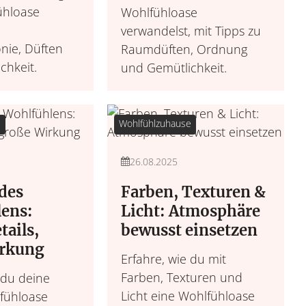
ühloase
Wohlfühloase
verwandelst, mit Tipps zu
ie, Düften
Raumdüften, Ordnung
chkeit.
und Gemütlichkeit.
e
Wohlfühlzuhause
26.08.2025
des
Farben, Texturen &
ens:
Licht: Atmosphäre
tails,
bewusst einsetzen
irkung
Erfahre, wie du mit
Farben, Texturen und
 du deine
Licht eine Wohlfühloase
fühloase