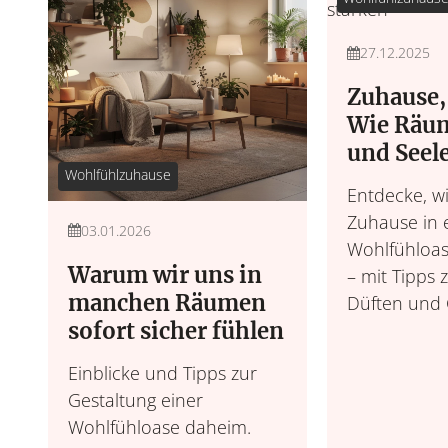
27.12.2025
Zuhause, 
Wie Räu
und Seel
Wohlfühlzuhause
Entdecke, w
Zuhause in 
03.01.2026
Wohlfühloas
Warum wir uns in
– mit Tipps 
manchen Räumen
Düften und 
sofort sicher fühlen
Einblicke und Tipps zur
Gestaltung einer
Wohlfühloase daheim.