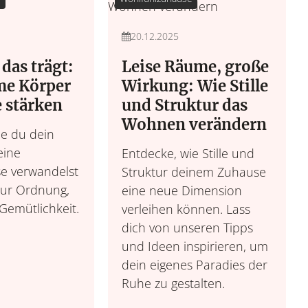
20.12.2025
das trägt:
Leise Räume, große
me Körper
Wirkung: Wie Stille
Wohnen &
e stärken
und Struktur das
Wohnideen, Interior-
Wohnen verändern
ie du dein
Möbel & 
eine
Entdecke, wie Stille und
e verwandelst
Struktur deinem Zuhause
zur Ordnung,
eine neue Dimension
Gemütlichkeit.
verleihen können. Lass
dich von unseren Tipps
und Ideen inspirieren, um
dein eigenes Paradies der
Ruhe zu gestalten.