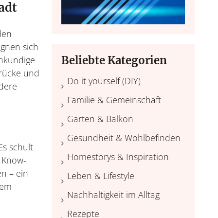
adt
den
ignen sich
Beliebte Kategorien
chkundige
drücke und
Do it yourself (DIY)
ndere
Familie & Gemeinschaft
Garten & Balkon
Gesundheit & Wohlbefinden
Es schult
Homestorys & Inspiration
s Know-
n – ein
Leben & Lifestyle
lem
Nachhaltigkeit im Alltag
Rezepte