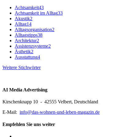
Achtsamkeit
43
Achtsamkeit im Alltag
33
Akustik
2
Alltag
14
Alltagsorganisation
2
Alltagstipps
38
Architektur
2
Assistenzsysteme
2
Ästhetik
2
Ausstattung
4
Weitere Stichwörter
AI Media Advertising
Kirschenknapp 10 - 42555 Velbert, Deutschland
E-Mail:
info@das-wohnen-und-leben-magazin.de
Empfehlen Sie uns weiter