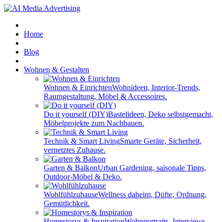
Home
Blog
Wohnen & Gestalten
Wohnen & Einrichten
Wohnideen, Interior-Trends,
Raumgestaltung, Möbel & Accessoires.
Do it yourself (DIY)
Bastelideen, Deko selbstgemacht,
Möbelprojekte zum Nachbauen.
Technik & Smart Living
Smarte Geräte, Sicherheit,
vernetztes Zuhause.
Garten & Balkon
Urban Gardening, saisonale Tipps,
Outdoor-Möbel & Deko.
Wohlfühlzuhause
Wellness daheim, Düfte, Ordnung,
Gemütlichkeit.
Homestorys & Inspiration
Wohnportraits, Interviews,