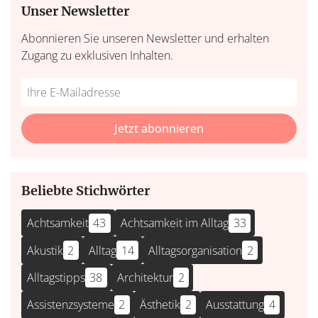
Unser Newsletter
Abonnieren Sie unseren Newsletter und erhalten
Zugang zu exklusiven Inhalten.
Do
*Ihre
not
E-
fill
Mailadresse:
Jetzt abonnieren
this
field
Beliebte Stichwörter
Achtsamkeit
43
Achtsamkeit im Alltag
33
Akustik
2
Alltag
14
Alltagsorganisation
2
Alltagstipps
38
Architektur
2
Assistenzsysteme
2
Ästhetik
2
Ausstattung
4