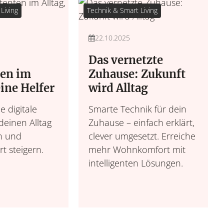
Living
Technik & Smart Living
22.10.2025
Das vernetzte
ten im
Zuhause: Zukunft
eine Helfer
wird Alltag
e digitale
Smarte Technik für dein
deinen Alltag
Zuhause – einfach erklärt,
n und
clever umgesetzt. Erreiche
 steigern.
mehr Wohnkomfort mit
intelligenten Lösungen.