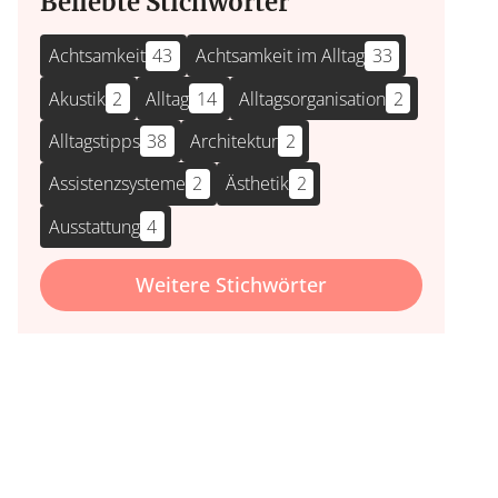
Beliebte Stichwörter
Achtsamkeit
43
Achtsamkeit im Alltag
33
Akustik
2
Alltag
14
Alltagsorganisation
2
Alltagstipps
38
Architektur
2
Assistenzsysteme
2
Ästhetik
2
Ausstattung
4
Weitere Stichwörter