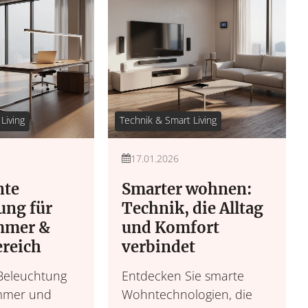
Wohnen &
Leben &
Living
Technik & Smart Living
Wohnideen, Interior-
Lebensroutinen, In
Möbel & 
17.01.2026
nte
Smarter wohnen:
ung für
Technik, die Alltag
mmer &
und Komfort
ereich
verbindet
 Beleuchtung
Entdecken Sie smarte
mmer und
Wohntechnologien, die