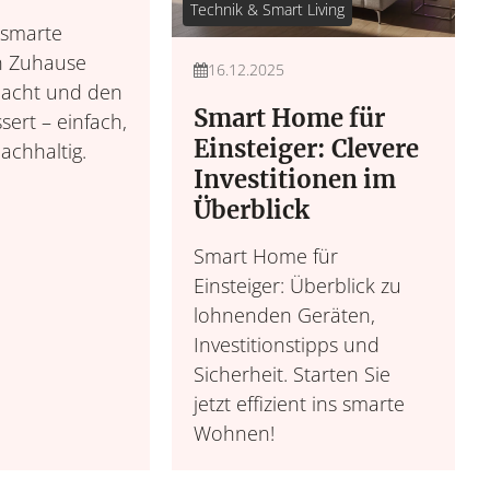
Technik & Smart Living
 smarte
n Zuhause
16.12.2025
 macht und den
Smart Home für
sert – einfach,
Einsteiger: Clevere
achhaltig.
Investitionen im
Überblick
Smart Home für
Einsteiger: Überblick zu
lohnenden Geräten,
Investitionstipps und
Sicherheit. Starten Sie
jetzt effizient ins smarte
Wohnen!