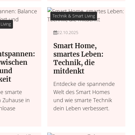
Technik & Smart Living
Living
22.10.2025
Smart Home,
entspannen:
smartes Leben:
zwischen
Technik, die
 und
mitdenkt
eit
Entdecke die spannende
ie smarte
Welt des Smart Homes
n Zuhause in
und wie smarte Technik
hloase
dein Leben verbessert.