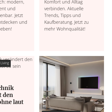
ich: modern,
Komfort und Alltag
ient und
verbinden. Aktuelle
enbar. Jetzt
Trends, Tipps und
ntdecken und
Kaufberatung. Jetzt zu
leben!
mehr Wohnqualität!
Gesundheit u
Garten
Urban Gardening, saiso
Work Life Balance, 
& 
m
Living
chnik
t den
ohne laut