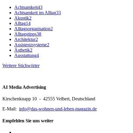
Achtsamkeit
43
Achtsamkeit im Alltag
33
Akustik
2
Alltag
14
Alltagsorganisation
2
Alltagstipps
38
Architektur
2
Assistenzsysteme
2
Ästhetik
2
Ausstattung
4
Weitere Stichwörter
AI Media Advertising
Kirschenknapp 10 - 42555 Velbert, Deutschland
E-Mail:
info@das-wohnen-und-leben-magazin.de
Empfehlen Sie uns weiter