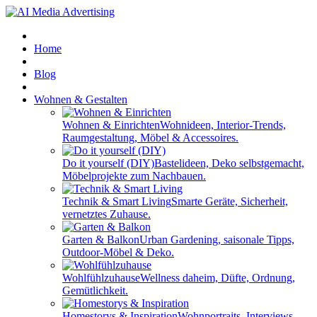
Home
Blog
Wohnen & Gestalten
Wohnen & Einrichten
Wohnideen, Interior-Trends,
Raumgestaltung, Möbel & Accessoires.
Do it yourself (DIY)
Bastelideen, Deko selbstgemacht,
Möbelprojekte zum Nachbauen.
Technik & Smart Living
Smarte Geräte, Sicherheit,
vernetztes Zuhause.
Garten & Balkon
Urban Gardening, saisonale Tipps,
Outdoor-Möbel & Deko.
Wohlfühlzuhause
Wellness daheim, Düfte, Ordnung,
Gemütlichkeit.
Homestorys & Inspiration
Wohnportraits, Interviews,