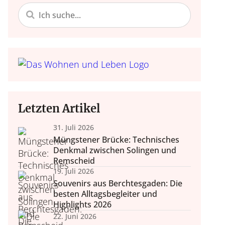
 Einrichten
Nachhaltigke
Do it yours
 Lifestyle
Trends, Raumgestaltung,
Bastelideen, Deko selbst
Alltagstipps, Achtsamke
tegration, Lifestyle.
Accessoires.
Lebensko
zum Nach
Letzten Artikel
31. Juli 2026
Müngstener Brücke: Technisches
Denkmal zwischen Solingen und
Remscheid
19. Juli 2026
Souvenirs aus Berchtesgaden: Die
besten Alltagsbegleiter und
Highlights 2026
22. Juni 2026