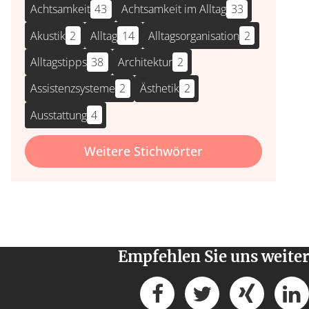
Achtsamkeit
43
Achtsamkeit im Alltag
33
Akustik
2
Alltag
14
Alltagsorganisation
2
Alltagstipps
38
Architektur
2
Assistenzsysteme
2
Ästhetik
2
Ausstattung
4
Weitere Stichwörter
Empfehlen Sie uns weiter