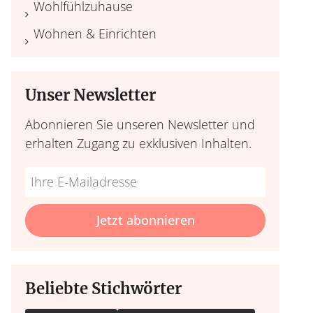
Wohlfühlzuhause
Wohnen & Einrichten
Unser Newsletter
Abonnieren Sie unseren Newsletter und
erhalten Zugang zu exklusiven Inhalten.
Do
*Ihre
not
E-
fill
Mailadresse:
Jetzt abonnieren
this
field
Beliebte Stichwörter