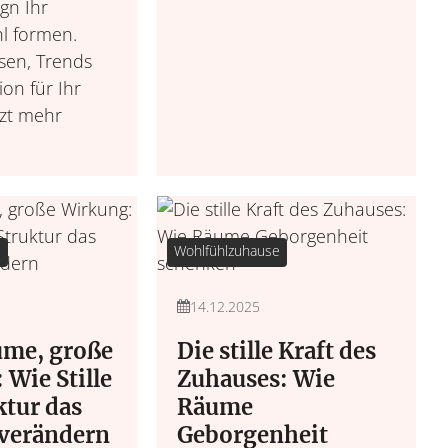
ign Ihr
l formen.
sen, Trends
ion für Ihr
tzt mehr
Gesundheit u
Garten
Urban Gardening, saiso
Work Life Balance, 
& 
m
e
Wohlfühlzuhause
14.12.2025
ume, große
Die stille Kraft des
Wie Stille
Zuhauses: Wie
ktur das
Räume
verändern
Geborgenheit