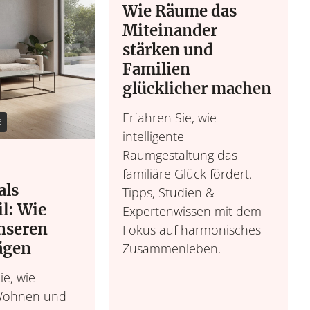
Wie Räume das
Miteinander
stärken und
Familien
glücklicher machen
Wohnen &
Leben &
Erfahren Sie, wie
e
Wohnideen, Interior-
intelligente
Lebensroutinen, In
Möbel & 
Raumgestaltung das
familiäre Glück fördert.
als
Tipps, Studien &
l: Wie
Expertenwissen mit dem
nseren
Fokus auf harmonisches
ägen
Zusammenleben.
e, wie
Wohnen und