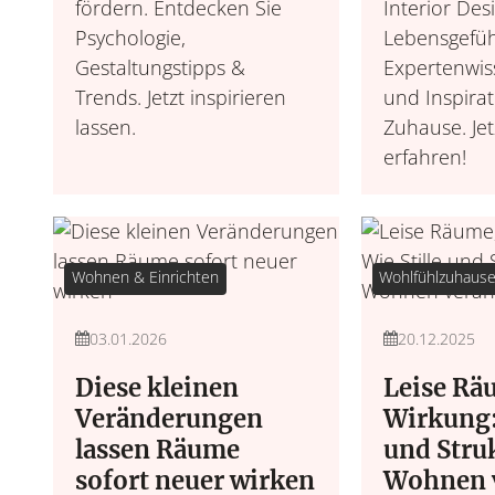
fördern. Entdecken Sie
Interior Des
Psychologie,
Lebensgefüh
Gestaltungstipps &
Expertenwis
Trends. Jetzt inspirieren
und Inspirat
lassen.
Zuhause. Je
erfahren!
Wohnen & Einrichten
Wohlfühlzuhaus
03.01.2026
20.12.2025
Diese kleinen
Leise Rä
Veränderungen
Wirkung: 
lassen Räume
und Stru
sofort neuer wirken
Wohnen 