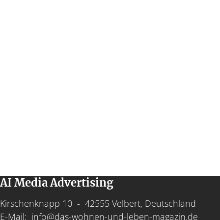
AI Media Advertising
Kirschenknapp 10 - 42555 Velbert, Deutschland
E-Mail:
info@das-wohnen-und-leben-magazin.de