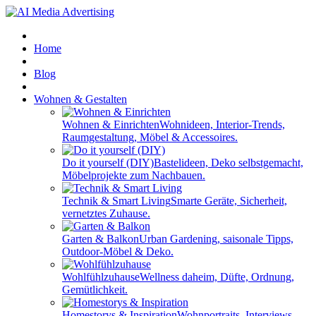
Home
Blog
Wohnen & Gestalten
Wohnen & Einrichten
Wohnideen, Interior-Trends,
Raumgestaltung, Möbel & Accessoires.
Do it yourself (DIY)
Bastelideen, Deko selbstgemacht,
Möbelprojekte zum Nachbauen.
Technik & Smart Living
Smarte Geräte, Sicherheit,
vernetztes Zuhause.
Garten & Balkon
Urban Gardening, saisonale Tipps,
Outdoor-Möbel & Deko.
Wohlfühlzuhause
Wellness daheim, Düfte, Ordnung,
Gemütlichkeit.
Homestorys & Inspiration
Wohnportraits, Interviews,