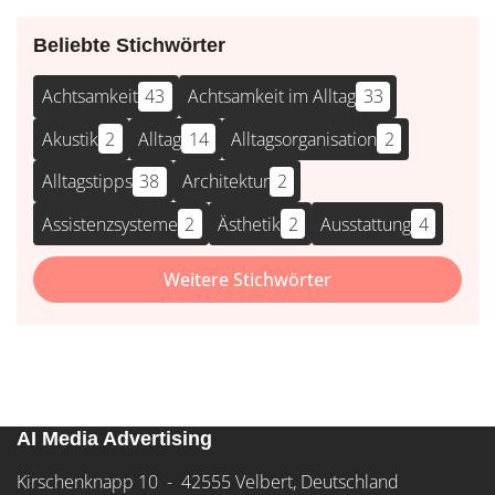
Beliebte Stichwörter
Achtsamkeit
43
Achtsamkeit im Alltag
33
Akustik
2
Alltag
14
Alltagsorganisation
2
Alltagstipps
38
Architektur
2
Assistenzsysteme
2
Ästhetik
2
Ausstattung
4
Weitere Stichwörter
AI Media Advertising
Kirschenknapp 10 - 42555 Velbert, Deutschland