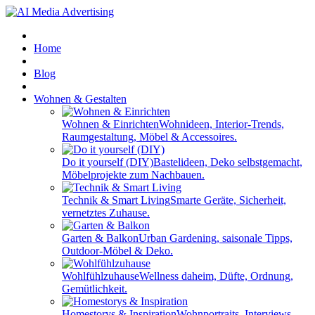
Home
Blog
Wohnen & Gestalten
Wohnen & Einrichten
Wohnideen, Interior-Trends,
Raumgestaltung, Möbel & Accessoires.
Do it yourself (DIY)
Bastelideen, Deko selbstgemacht,
Möbelprojekte zum Nachbauen.
Technik & Smart Living
Smarte Geräte, Sicherheit,
vernetztes Zuhause.
Garten & Balkon
Urban Gardening, saisonale Tipps,
Outdoor-Möbel & Deko.
Wohlfühlzuhause
Wellness daheim, Düfte, Ordnung,
Gemütlichkeit.
Homestorys & Inspiration
Wohnportraits, Interviews,