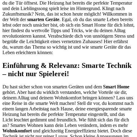
du die Tür öffnest. Die Heizung hat bereits die perfekte Temperatur
und dein Lieblingssong spielt leise im Hintergrund. Klingt nach
Zukunftsmusik? Nein, das ist schon heute möglich! Willkommen in
der Welt der
smarten Geräte
. Egal, ob du das smarte Leben bereits
lebst oder noch unsicher bist, ob sich ein Smart Home für dich lohnt,
hier findest du wertvolle Tipps und Tricks, wie du deinen Alltag
revolutionieren kannst. Verabschiede dich von unnötigem Stress und
begrüße die Leichtigkeit eines vernetzten Zuhauses! Hier erfährst
du, warum das Thema so wichtig ist und wie smarte Geräte dir das
Leben erleichtern können:
Einführung & Relevanz: Smarte Technik
– nicht nur Spielerei!
Du hast sicher schon von smarten Geräten und dem
Smart Home
gehört. Aber hast du wirklich verstanden, welche Vorteile sie dir,
deinem Alltag und deinem Wohnkomfort bringen können? Lass uns
eine Reise in die smarte Welt machen! Stell dir vor, du kommst nach
einem langen Arbeitstag nach Hause, deine energiesparende smarte
Heizung hat bereits die perfekte Temperatur eingestellt, und das
Licht leuchtet gedimmt und freundlich. Wie fühlt sich das für dich
an? Smartes Wohnen kann dein Leben verändern, indem es mehr
Wohnkomfort
und gleichzeitig Energieeffizienz bietet. Doch diese
Technik ist nicht nur reiner Luxus. Schon kleine Anpassungen im