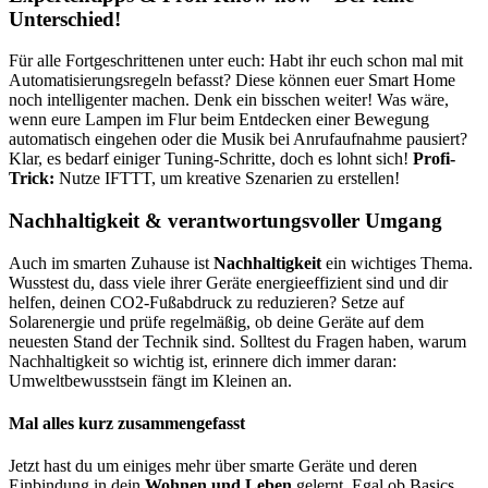
Unterschied!
Für alle Fortgeschrittenen unter euch: Habt ihr euch schon mal mit
Automatisierungsregeln befasst? Diese können euer Smart Home
noch intelligenter machen. Denk ein bisschen weiter! Was wäre,
wenn eure Lampen im Flur beim Entdecken einer Bewegung
automatisch eingehen oder die Musik bei Anrufaufnahme pausiert?
Klar, es bedarf einiger Tuning-Schritte, doch es lohnt sich!
Profi-
Trick:
Nutze IFTTT, um kreative Szenarien zu erstellen!
Nachhaltigkeit & verantwortungsvoller Umgang
Auch im smarten Zuhause ist
Nachhaltigkeit
ein wichtiges Thema.
Wusstest du, dass viele ihrer Geräte energieeffizient sind und dir
helfen, deinen CO2-Fußabdruck zu reduzieren? Setze auf
Solarenergie und prüfe regelmäßig, ob deine Geräte auf dem
neuesten Stand der Technik sind. Solltest du Fragen haben, warum
Nachhaltigkeit so wichtig ist, erinnere dich immer daran:
Umweltbewusstsein fängt im Kleinen an.
Mal alles kurz zusammengefasst
Jetzt hast du um einiges mehr über smarte Geräte und deren
Einbindung in dein
Wohnen und Leben
gelernt. Egal ob Basics,