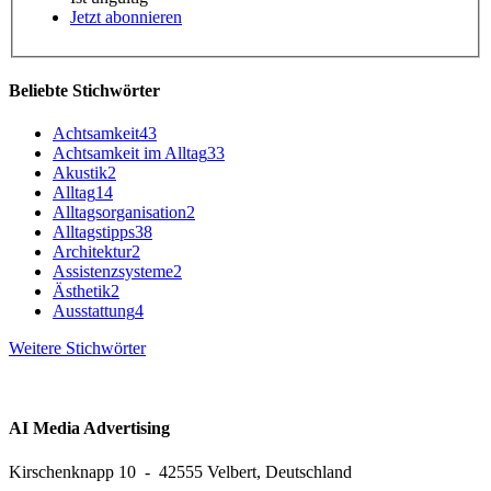
Jetzt abonnieren
Beliebte Stichwörter
Achtsamkeit
43
Achtsamkeit im Alltag
33
Akustik
2
Alltag
14
Alltagsorganisation
2
Alltagstipps
38
Architektur
2
Assistenzsysteme
2
Ästhetik
2
Ausstattung
4
Weitere Stichwörter
AI Media Advertising
Kirschenknapp 10 - 42555 Velbert, Deutschland