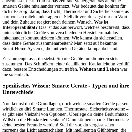
entschlüsseln. Ein Hub ist das zentrale Steuergerät, das all deine
smarten Geräte miteinander vernetzt. Was bedeutet das konkret für
dich? Es sorgt dafür, dass Licht, Thermostat und Sicherheitskameras
harmonisch miteinander agieren. Stell dir vor, du sagst nur ein Wort
und dein Zuhause reagiert nach deinem Wunsch.
Was ist
Interoperabilität?
Das ist das Zauberwort, welches beschreibt, dass
unterschiedliche Geräte von verschiedenen Herstellern nahtlos
miteinander kommunizieren können. Wie kannst du sicherstellen,
dass deine Geräte zusammenarbeiten? Man setzt auf bekannte
Smart-Home-Systeme, die mit vielen Geräten kompatibel sind.
Zusammengefasst, du siehst: Smarte Geräte funktionieren stets
zusammen! Das Schmökern einer detaillierten Kaufanleitung verhilft
dazu, bessere Entscheidungen zu treffen.
Wohnen und Leben
war
nie so einfach.
Spezifisches Wissen: Smarte Geräte - Typen und ihre
Unterschiede
Nun kennst du die Grundlagen, doch welche smarten Geräte passen
wirklich zu dir? Smarte Lampen, Thermostate, Sicherheitssysteme –
es gibt eine Vielzahl von Optionen. Überlege dir deine Bedürfnisse:
Willst du die
Heizkosten
senken? Dann können smarte Thermostate
deine besten Freunde werden! Stell dir vor, du vergisst schon
morgens das Licht auszuschalten. Mit intelligenten Glühbirnen, die