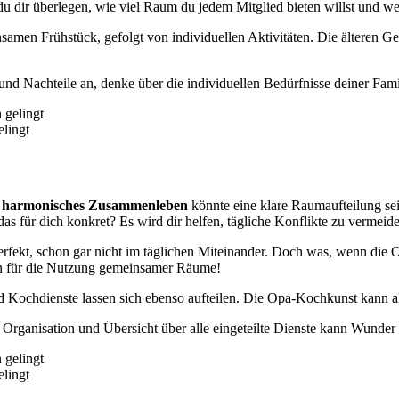
nst du dir überlegen, wie viel Raum du jedem Mitglied bieten willst 
insamen Frühstück, gefolgt von individuellen Aktivitäten. Die älteren G
- und Nachteile an, denke über die individuellen Bedürfnisse deiner Fa
lingt
n
harmonisches Zusammenleben
könnte eine klare Raumaufteilung se
 für dich konkret? Es wird dir helfen, tägliche Konflikte zu vermeide
perfekt, schon gar nicht im täglichen Miteinander. Doch was, wenn 
an für die Nutzung gemeinsamer Räume!
d Kochdienste lassen sich ebenso aufteilen. Die Opa-Kochkunst kann al
zur Organisation und Übersicht über alle eingeteilte Dienste kann Wunde
lingt