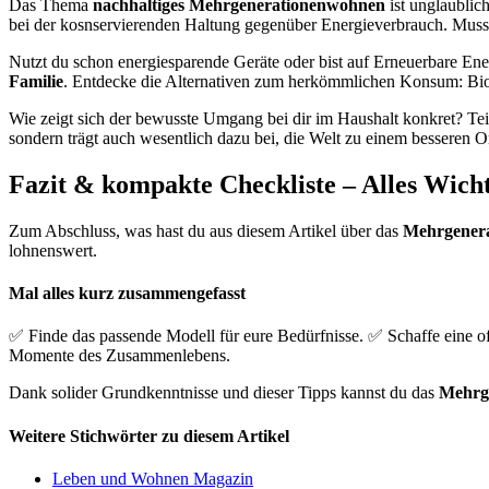
Das Thema
nachhaltiges Mehrgenerationenwohnen
ist unglaublic
bei der kosnservierenden Haltung gegenüber Energieverbrauch. Mus
Nutzt du schon energiesparende Geräte oder bist auf Erneuerbare En
Familie
. Entdecke die Alternativen zum herkömmlichen Konsum: Bio-
Wie zeigt sich der bewusste Umgang bei dir im Haushalt konkret? Tei
sondern trägt auch wesentlich dazu bei, die Welt zu einem besseren O
Fazit & kompakte Checkliste – Alles Wicht
Zum Abschluss, was hast du aus diesem Artikel über das
Mehrgener
lohnenswert.
Mal alles kurz zusammengefasst
✅ Finde das passende Modell für eure Bedürfnisse. ✅ Schaffe eine of
Momente des Zusammenlebens.
Dank solider Grundkenntnisse und dieser Tipps kannst du das
Mehrg
Weitere Stichwörter zu diesem Artikel
Leben und Wohnen Magazin