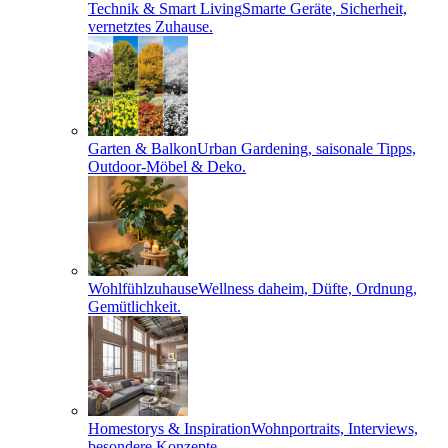
Technik & Smart Living
Smarte Geräte, Sicherheit,
vernetztes Zuhause.
Garten & Balkon
Urban Gardening, saisonale Tipps,
Outdoor-Möbel & Deko.
Wohlfühlzuhause
Wellness daheim, Düfte, Ordnung,
Gemütlichkeit.
Homestorys & Inspiration
Wohnportraits, Interviews,
besondere Konzepte.