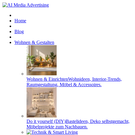
Home
Blog
Wohnen & Gestalten
Wohnen & Einrichten
Wohnideen, Interior-Trends,
Raumgestaltung, Möbel & Accessoires.
Do it yourself (DIY)
Bastelideen, Deko selbstgemacht,
Möbelprojekte zum Nachbauen.