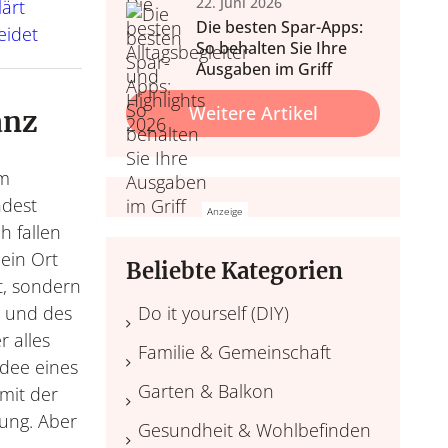
22. Juni 2026
lärt
Die besten Spar-Apps:
eidet
So behalten Sie Ihre
Ausgaben im Griff
Weitere Artikel
anz
nd Wohlbefinden
 & Balkon
Wohlfühl
nale Tipps, Outdoor-Möbel
Home Wellness, Yoga und
em
Deko.
ehr.
Wellness daheim, Düfte, 
ndest
h fallen
 ein Ort
Beliebte Kategorien
et, sondern
* und des
Do it yourself (DIY)
r alles
Familie & Gemeinschaft
Idee eines
Garten & Balkon
mit der
ng. Aber
Gesundheit & Wohlbefinden