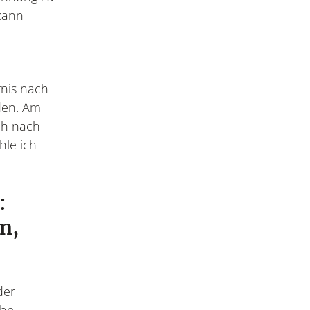
 kann
fnis nach
den. Am
ch nach
le ich
:
n,
der
che