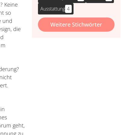
? Keine
Ausstattung
4
ht so
fe und
Weitere Stichwörter
ign, die
nd
um
nderung?
nicht
ert.
in
nes
arum geht,
annung zu