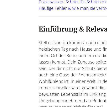
Praxiswissen: Schritt-für-Schritt erk
Häufige Fehler & wie man sie verm
Einführung & Relev
Gesundheit u
Garten
Urban Gardening, saiso
Work Life Balance, 
Stell dir vor, du kommst nach ein
& 
m
hektischen Tag nach Hause und fi
einen Ort der Ruhe, an dem du dic
lassen kannst. Dein Zuhause sollte
sein, der dir nicht nur Schutz biet
auch eine Oase der *Achtsamkeit
Wohlfühlens ist. In einer Welt, in de
immer schneller wird, gewinnt die 
bewussten Lebensstils im Einklang 
Umgebung zunehmend an Bedeutu
warum ist das so wichtig für uns?