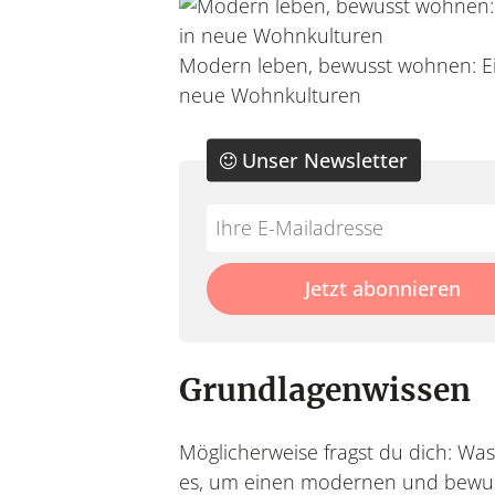
Modern leben, bewusst wohnen: Ei
neue Wohnkulturen
Unser Newsletter
Do
*Ihre
not
E-
fill
Mailadresse:
Jetzt abonnieren
this
field
Grundlagenwissen
Möglicherweise fragst du dich: Wa
es, um einen modernen und bewu