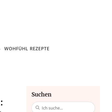
WOHFÜHL REZEPTE
Nachhaltigke
Alltagstipps, Achtsamke
Lebensko
Suchen
: