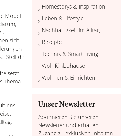
Homestorys & Inspiration
ne Möbel
Leben & Lifestyle
 darum,
Nachhaltigkeit im Alltag
zu
hen sich
Rezepte
nderungen
Technik & Smart Living
 Stell dir
Wohlfühlzuhause
eisetzt.
Wohnen & Einrichten
as Thema
Unser Newsletter
ühlens.
eise.
Abonnieren Sie unseren
ltag.
Newsletter und erhalten
Zugang zu exklusiven Inhalten.