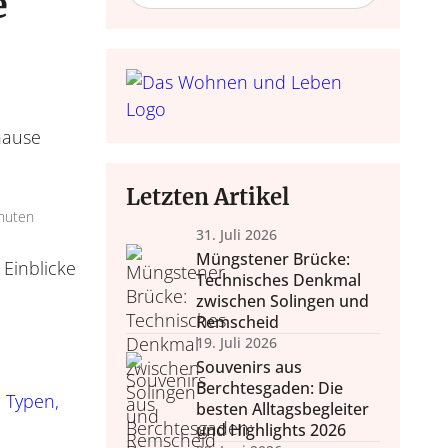
e
hause
 Einrichten
Do it yours
 Lifestyle
Trends, Raumgestaltung,
Bastelideen, Deko selbst
Letzten Artikel
tegration, Lifestyle.
Accessoires.
zum Nach
nuten
31. Juli 2026
Müngstener Brücke:
Technisches Denkmal
zwischen Solingen und
Remscheid
19. Juli 2026
Souvenirs aus
Berchtesgaden: Die
, Typen,
besten Alltagsbegleiter
und Highlights 2026