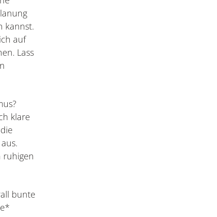
Planung
n kannst.
ich auf
en. Lass
en
smus?
ch klare
 die
 aus.
h ruhigen
all bunte
te*