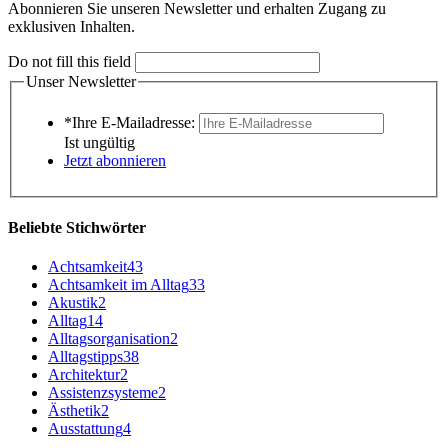
Abonnieren Sie unseren Newsletter und erhalten Zugang zu
exklusiven Inhalten.
Do not fill this field
Unser Newsletter
*Ihre E-Mailadresse:
Ist ungültig
Jetzt abonnieren
Beliebte Stichwörter
Achtsamkeit
43
Achtsamkeit im Alltag
33
Akustik
2
Alltag
14
Alltagsorganisation
2
Alltagstipps
38
Architektur
2
Assistenzsysteme
2
Ästhetik
2
Ausstattung
4