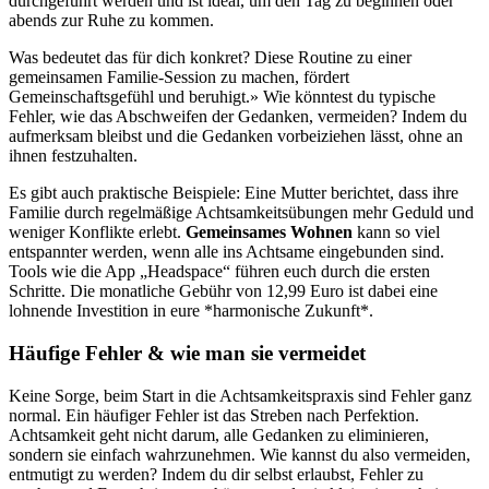
durchgeführt werden und ist ideal, um den Tag zu beginnen oder
abends zur Ruhe zu kommen.
Was bedeutet das für dich konkret? Diese Routine zu einer
gemeinsamen Familie-Session zu machen, fördert
Gemeinschaftsgefühl und beruhigt.» Wie könntest du typische
Fehler, wie das Abschweifen der Gedanken, vermeiden? Indem du
aufmerksam bleibst und die Gedanken vorbeiziehen lässt, ohne an
ihnen festzuhalten.
Es gibt auch praktische Beispiele: Eine Mutter berichtet, dass ihre
Familie durch regelmäßige Achtsamkeitsübungen mehr Geduld und
weniger Konflikte erlebt.
Gemeinsames Wohnen
kann so viel
entspannter werden, wenn alle ins Achtsame eingebunden sind.
Tools wie die App „Headspace“ führen euch durch die ersten
Schritte. Die monatliche Gebühr von 12,99 Euro ist dabei eine
lohnende Investition in eure *harmonische Zukunft*.
Häufige Fehler & wie man sie vermeidet
Keine Sorge, beim Start in die Achtsamkeitspraxis sind Fehler ganz
normal. Ein häufiger Fehler ist das Streben nach Perfektion.
Achtsamkeit geht nicht darum, alle Gedanken zu eliminieren,
sondern sie einfach wahrzunehmen. Wie kannst du also vermeiden,
entmutigt zu werden? Indem du dir selbst erlaubst, Fehler zu