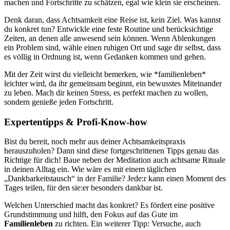
machen und Fortschritte zu schätzen, egal wie klein sie erscheinen.
Denk daran, dass Achtsamkeit eine Reise ist, kein Ziel. Was kannst
du konkret tun? Entwickle eine feste Routine und berücksichtige
Zeiten, an denen alle anwesend sein können. Wenn Ablenkungen
ein Problem sind, wähle einen ruhigen Ort und sage dir selbst, dass
es völlig in Ordnung ist, wenn Gedanken kommen und gehen.
Mit der Zeit wirst du vielleicht bemerken, wie *familienleben*
leichter wird, da ihr gemeinsam beginnt, ein bewusstes Miteinander
zu leben. Mach dir keinen Stress, es perfekt machen zu wollen,
sondern genieße jeden Fortschritt.
Expertentipps & Profi-Know-how
Bist du bereit, noch mehr aus deiner Achtsamkeitspraxis
herauszuholen? Dann sind diese fortgeschrittenen Tipps genau das
Richtige für dich! Baue neben der Meditation auch achtsame Rituale
in deinen Alltag ein. Wie wäre es mit einem täglichen
„Dankbarkeitstausch“ in der Familie? Jede:r kann einen Moment des
Tages teilen, für den sie:er besonders dankbar ist.
Welchen Unterschied macht das konkret? Es fördert eine positive
Grundstimmung und hilft, den Fokus auf das Gute im
Familienleben
zu richten. Ein weiterer Tipp: Versuche, auch