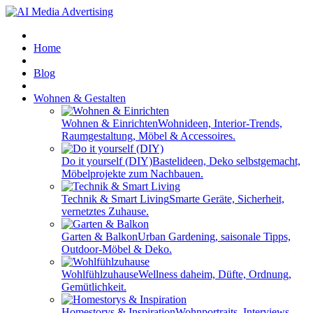
Home
Blog
Wohnen & Gestalten
Wohnen & Einrichten
Wohnideen, Interior-Trends,
Raumgestaltung, Möbel & Accessoires.
Do it yourself (DIY)
Bastelideen, Deko selbstgemacht,
Möbelprojekte zum Nachbauen.
Technik & Smart Living
Smarte Geräte, Sicherheit,
vernetztes Zuhause.
Garten & Balkon
Urban Gardening, saisonale Tipps,
Outdoor-Möbel & Deko.
Wohlfühlzuhause
Wellness daheim, Düfte, Ordnung,
Gemütlichkeit.
Homestorys & Inspiration
Wohnportraits, Interviews,