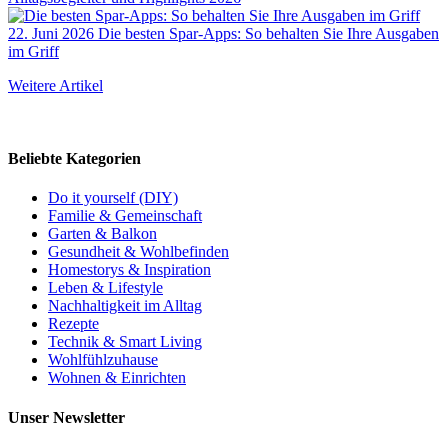
22. Juni 2026
Die besten Spar-Apps: So behalten Sie Ihre Ausgaben
im Griff
Weitere Artikel
Beliebte Kategorien
Do it yourself (DIY)
Familie & Gemeinschaft
Garten & Balkon
Gesundheit & Wohlbefinden
Homestorys & Inspiration
Leben & Lifestyle
Nachhaltigkeit im Alltag
Rezepte
Technik & Smart Living
Wohlfühlzuhause
Wohnen & Einrichten
Unser Newsletter