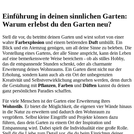
Einführung in deinen sinnlichen Garten:
Warum erlebst du den Garten neu?
Stell dir vor, du betrittst deinen Garten und wirst sofort von einer
wahre
Farbexplosion
und einem betörenden
Duft
umhüllt. Ein
Blick und ein Atemzug genügen, um all deine Sinne zu beleben. Die
Vorstellung eines Gartens, der alle Sinne anspricht, kann dein Leben
auf eine bemerkenswerte Weise bereichern - ob als stilles Hobby,
das dir entspannende Stunden schenkt, oder als charmante
Erweiterung deines Wohnraums. Ein Garten dient nicht nur der
Erholung, sondern kann auch als ein Ort der unbegrenzten
Kreativität und Selbstverwirklichung angesehen werden, denn durch
die Gestaltung mit
Pflanzen
,
Farben
und
Düften
kannst du deinen
ganz persönlichen Paradies schaffen.
Für viele Menschen ist der Garten eine Erweiterung ihres
Wohnstils
. Er bietet die Möglichkeit, die eigenen vier Wände hinaus
in die Natur zu erweitern und dadurch den Wohnraum zu
vergrößern. Selbst kleine Eingriffe und Projekte können dazu
führen, dass dein Garten zu einem Ort der Inspiration und
Entspannung wird. Dabei spielt die Individualität eine große Rolle.
Stell dir die Liebe zum Detail vor, die du beim Einrichten deiner