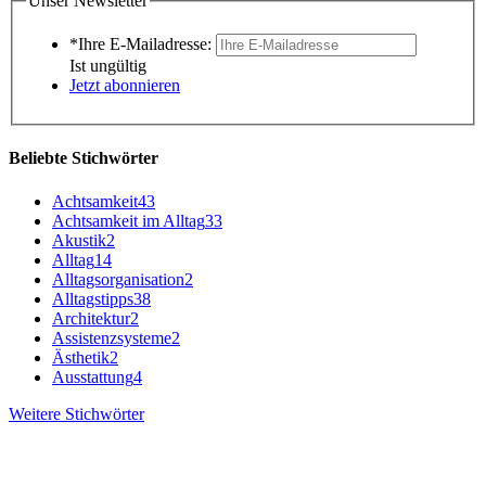
Unser Newsletter
*Ihre E-Mailadresse:
Ist ungültig
Jetzt abonnieren
Beliebte Stichwörter
Achtsamkeit
43
Achtsamkeit im Alltag
33
Akustik
2
Alltag
14
Alltagsorganisation
2
Alltagstipps
38
Architektur
2
Assistenzsysteme
2
Ästhetik
2
Ausstattung
4
Weitere Stichwörter